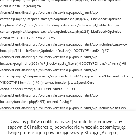
>_build_hash_url(Array) #4
/home/klient.dhosting.pl/biuroarvi/artisvisio.pl/public_html/wp-
content/plugins/litespeed-cache/src/optimize.cls.php(265): LiteSpeed\Optimize-
>_optimize() #5 /home/klient.dhosting.pl/biuroarvi/artisvisio.pl/public_html/wp-
content/plugins/litespeed-cache/src/optimize.cls.php(226): LiteSpeed\Optimize-
>_finalize('<!DOCTYPE html>...') #6
/home/klient.dhosting.pl/biuroarvi/artisvisio.pl/public_html/wp-includes/class-wp-
hook.php(341): LiteSpeed\Optimize->finalize('<!DOCTYPE html>...') #7
/home/klient.dhosting.pl/biuroarvi/artisvisio.pl/public_html/wp-
includes/plugin.php(205): WP_Hook->apply_filters('<!DOCTYPE html>...', Array) #8
/home/klient.dhosting.pl/biuroarvi/artisvisio.pl/public_html/wp-
content/plugins/litespeed-cache/src/core.cls.php(464): apply_filters('litespeed_buffe...',
'<!DOCTYPE html>...') #9 [internal function]: LiteSpeed\Core-
>send_headers_force('<!DOCTYPE html>...', 9) #10
/home/klient.dhosting.pl/biuroarvi/artisvisio.pl/public_html/wp-
includes/functions.php(5493): ob_end_flush() #11
/home/klient.dhosting.pl/biuroarvi/artisvisio.pl/public_html/wp-includes/class-wp-
hook.php(341): wp_ob_end_flush_all('') #12
/home/klient.dhosting.pl/biuroarvi/artisvisio.pl/public_html/wp-includes/class-wp-
Używamy plików cookie na naszej stronie internetowej, aby
zapewnić Ci najbardziej odpowiednie wrażenia, zapamiętując
hook.php(365): WP_Hook->apply_filters(NULL, Array) #13
Twoje preferencje i powtarzając wizyty. Klikając „Akceptuj
/home/klient.dhosting.pl/biuroarvi/artisvisio.pl/public_html/wp-