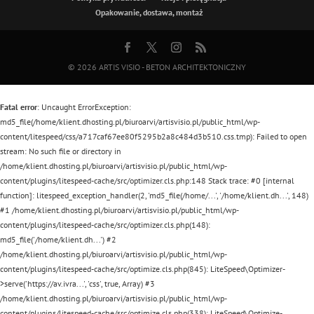
Opakowanie, dostawa, montaż
© 2026
ARTIS VISIO - BETON ARCHITEKTONICZNY
Fatal error
: Uncaught ErrorException:
md5_file(/home/klient.dhosting.pl/biuroarvi/artisvisio.pl/public_html/wp-
content/litespeed/css/a717caf67ee80f5295b2a8c484d3b510.css.tmp): Failed to open
stream: No such file or directory in
/home/klient.dhosting.pl/biuroarvi/artisvisio.pl/public_html/wp-
content/plugins/litespeed-cache/src/optimizer.cls.php:148 Stack trace: #0 [internal
function]: litespeed_exception_handler(2, 'md5_file(/home/...', '/home/klient.dh...', 148)
#1 /home/klient.dhosting.pl/biuroarvi/artisvisio.pl/public_html/wp-
content/plugins/litespeed-cache/src/optimizer.cls.php(148):
md5_file('/home/klient.dh...') #2
/home/klient.dhosting.pl/biuroarvi/artisvisio.pl/public_html/wp-
content/plugins/litespeed-cache/src/optimize.cls.php(845): LiteSpeed\Optimizer-
>serve('https://av.ivra...', 'css', true, Array) #3
/home/klient.dhosting.pl/biuroarvi/artisvisio.pl/public_html/wp-
content/plugins/litespeed-cache/src/optimize.cls.php(338): LiteSpeed\Optimize-