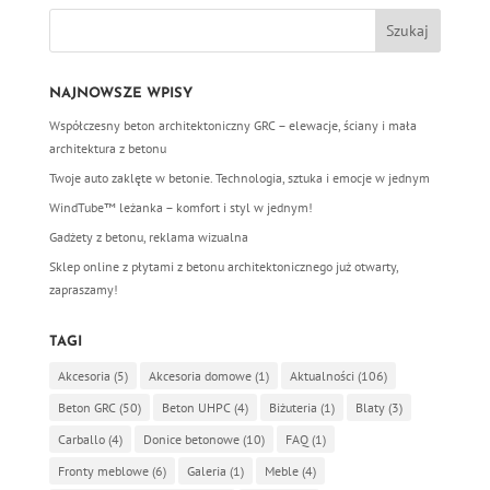
NAJNOWSZE WPISY
Współczesny beton architektoniczny GRC – elewacje, ściany i mała
architektura z betonu
Twoje auto zaklęte w betonie. Technologia, sztuka i emocje w jednym
WindTube™ leżanka – komfort i styl w jednym!
Gadżety z betonu, reklama wizualna
Sklep online z płytami z betonu architektonicznego już otwarty,
zapraszamy!
TAGI
Akcesoria
(5)
Akcesoria domowe
(1)
Aktualności
(106)
Beton GRC
(50)
Beton UHPC
(4)
Biżuteria
(1)
Blaty
(3)
Carballo
(4)
Donice betonowe
(10)
FAQ
(1)
Fronty meblowe
(6)
Galeria
(1)
Meble
(4)