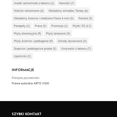
model samochodu z betonu
(1)
Nowości
(7)
Nośniki reklamowe
(4)
Okładziny schodów, Tarasy
(6)
Okładziny ścienne i meblowe Flexo 4 mm
(5)
Panele
(3)
Parapety
(1)
Praca
(5)
Promocje
(1)
Płytki 3D
(12)
Płyty elewacyjne
(9)
Płyty tarasowe
(3)
Płyty ścienne i podłogowe
(9)
Schody dywanowe
(3)
Stopnice i podstopnice proste
(5)
Umywalki z betonu
(7)
Upominki
(2)
INFORMACJE
Polityka prywatności
Prawa autorskie ARTIS VISIO
SZYBKI KONTAKT