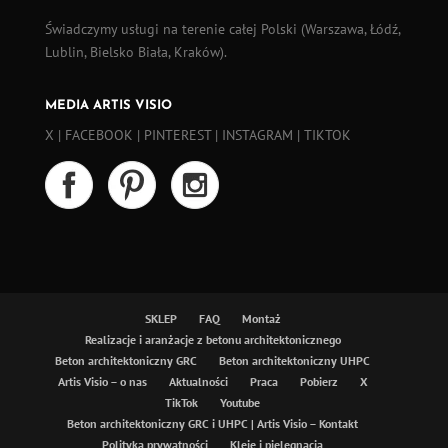
Świadczymy usługi na terenie całej Polski (
Warszawa
,
Łódź
,
Lublin, Bielsko Biała, Kraków).
MEDIA ARTIS VISIO
X
|
FACEBOOK
|
PINTEREST
|
INSTAGRAM
|
TIKTOK
SKLEP
FAQ
Montaż
Realizacje i aranżacje z betonu architektonicznego
Beton architektoniczny GRC
Beton architektoniczny UHPC
Artis Visio – o nas
Aktualności
Praca
Pobierz
X
TikTok
Youtube
Beton architektoniczny GRC i UHPC | Artis Visio – Kontakt
Polityka prywatności
Kleje i pielęgnacja