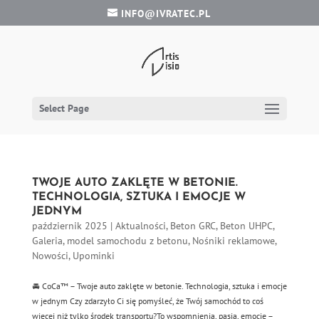
INFO@IVRATEC.PL
Select Page
TWOJE AUTO ZAKLĘTE W BETONIE.
TECHNOLOGIA, SZTUKA I EMOCJE W
JEDNYM
październik 2025
|
Aktualności
,
Beton GRC
,
Beton UHPC
,
Galeria
,
model samochodu z betonu
,
Nośniki reklamowe
,
Nowości
,
Upominki
🚘 CoCa™ – Twoje auto zaklęte w betonie. Technologia, sztuka i emocje
w jednym Czy zdarzyło Ci się pomyśleć, że Twój samochód to coś
więcej niż tylko środek transportu?To wspomnienia, pasja, emocje –