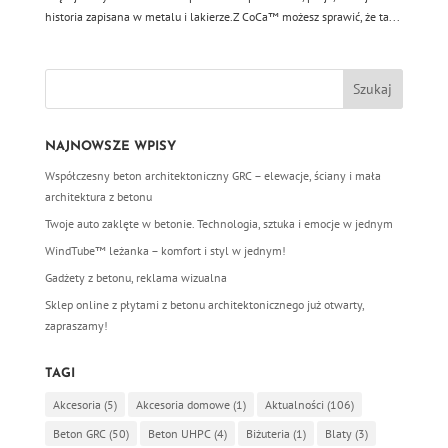
historia zapisana w metalu i lakierze.Z CoCa™ możesz sprawić, że ta...
NAJNOWSZE WPISY
Współczesny beton architektoniczny GRC – elewacje, ściany i mała
architektura z betonu
Twoje auto zaklęte w betonie. Technologia, sztuka i emocje w jednym
WindTube™ leżanka – komfort i styl w jednym!
Gadżety z betonu, reklama wizualna
Sklep online z płytami z betonu architektonicznego już otwarty,
zapraszamy!
TAGI
Akcesoria
(5)
Akcesoria domowe
(1)
Aktualności
(106)
Beton GRC
(50)
Beton UHPC
(4)
Biżuteria
(1)
Blaty
(3)