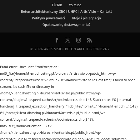
TikTok
Youtube
Beton architektoniczny GRC i UHPC | Artis Visio – Kontakt
Polityka prywatności
Kleje i pielęgnacja
Opakowanie, dostawa, montaż
© 2026
ARTIS VISIO - BETON ARCHITEKTONICZNY
Fatal error
: Uncaught ErrorException:
md5_file(/home/klient.dhosting.pl/biuroarvi/artisvisio.pl/public_html/wp-
content/litespeed/css/ccc9e373fe0a20e3d4d898f59fe7d2d1.css.tmp): Failed to open
stream: No such file or directory in
/home/klient.dhosting.pl/biuroarvi/artisvisio.pl/public_html/wp-
content/plugins/litespeed-cache/src/optimizer.cls.php:148 Stack trace: #0 [internal
function]: litespeed_exception_handler(2, 'md5_file(/home/...', '/home/klient.dh...', 148)
#1 /home/klient.dhosting.pl/biuroarvi/artisvisio.pl/public_html/wp-
content/plugins/litespeed-cache/src/optimizer.cls.php(148):
md5_file('/home/klient.dh...') #2
/home/klient.dhosting.pl/biuroarvi/artisvisio.pl/public_html/wp-
content/plugins/litespeed-cache/src/optimize.cls.php(845): LiteSpeed\Optimizer-