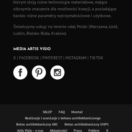
którym stoją rożne technologie materiałowe, mające
olbrzymie znaczenie dla możliwości kreacji, a posiadające
bardzo różne parametry wytrzymałościowe i użytkowe.
Świadczymy usługi na terenie całej Polski (
Warszawa
,
Łódź
,
Lublin, Bielsko Biała, Kraków).
MEDIA ARTIS VISIO
X
|
FACEBOOK
|
PINTEREST
|
INSTAGRAM
|
TIKTOK
SKLEP
FAQ
Montaż
Realizacje i aranżacje z betonu architektonicznego
Beton architektoniczny GRC
Beton architektoniczny UHPC
Artis Visio – o nas
Aktualności
Praca
Pobierz
X