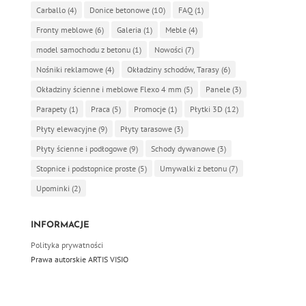
Carballo
(4)
Donice betonowe
(10)
FAQ
(1)
Fronty meblowe
(6)
Galeria
(1)
Meble
(4)
model samochodu z betonu
(1)
Nowości
(7)
Nośniki reklamowe
(4)
Okładziny schodów, Tarasy
(6)
Okładziny ścienne i meblowe Flexo 4 mm
(5)
Panele
(3)
Parapety
(1)
Praca
(5)
Promocje
(1)
Płytki 3D
(12)
Płyty elewacyjne
(9)
Płyty tarasowe
(3)
Płyty ścienne i podłogowe
(9)
Schody dywanowe
(3)
Stopnice i podstopnice proste
(5)
Umywalki z betonu
(7)
Upominki
(2)
INFORMACJE
Polityka prywatności
Prawa autorskie ARTIS VISIO