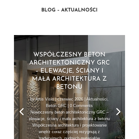
BLOG – AKTUALNOŚCI
WSPÓŁCZESNY BETON
ARCHITEKTONICZNY GRC
– ELEWACJE, ŚCIANY I
MAŁA ARCHITEKTURA Z
BETONU
by
Artis Visio
|
czerwiec 2026
|
Aktualności
,
Beton GRC
| 0 Comments
Nowoczesny beton architektoniczny GRC –
elewacje, ściany i mała architektura z betonu
Współczesna architektura i projektowanie
wnętrz coraz częściej rezygnują z
tradycyjnych, nudnych materiałów