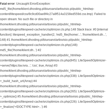
Fatal error
: Uncaught ErrorException:
md5_file(/home/klient.dhosting.pl/biuroarvi/artisvisio.pl/public_html/wp-
content/litespeed/css/9c9cd00ae8f4c27a8f514a3158ed559d.css.tmp): Failed to
open stream: No such file or directory in
/home/klient.dhosting.pl/biuroarvi/artisvisio.pl/public_html/wp-
content/plugins/litespeed-cache/src/optimizer.cls.php:148 Stack trace: #0 [internal
function]: litespeed_exception_handler(2, 'md5_file(/home/...', '/home/klient.dh...',
148) #1 /home/klient.dhosting.pl/biuroarvi/artisvisio.pl/public_html/wp-
content/plugins/litespeed-cache/src/optimizer.cls.php(148):
md5_file('/home/klient.dh...') #2
/home/klient.dhosting.pl/biuroarvi/artisvisio.pl/public_html/wp-
content/plugins/litespeed-cache/src/optimize.cls.php(845): LiteSpeed\Optimizer-
>serve('https://av.ivra...', 'css', true, Array) #3
/home/klient.dhosting.pl/biuroarvi/artisvisio.pl/public_html/wp-
content/plugins/litespeed-cache/src/optimize.cls.php(338): LiteSpeed\Optimize-
>_build_hash_url(Array) #4
/home/klient.dhosting.pl/biuroarvi/artisvisio.pl/public_html/wp-
content/plugins/litespeed-cache/src/optimize.cls.php(265): LiteSpeed\Optimize-
>_optimize() #5 /home/klient.dhosting.pl/biuroarvi/artisvisio.pl/public_html/wp-
content/plugins/litespeed-cache/src/optimize.cls.php(226): LiteSpeed\Optimize-
>_finalize('<!DOCTYPE html>...') #6