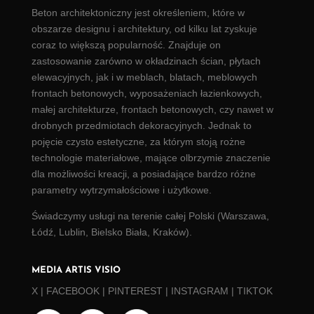
Beton architektoniczny
jest określeniem, które w
obszarze designu i architektury, od kilku lat zyskuje
coraz to większą popularność. Znajduje on
zastosowanie zarówno w okładzinach ścian,
płytach
elewacyjnych
, jak i w meblach, blatach, meblowych
frontach betonowych, wyposażeniach łazienkowych,
małej architekturze, frontach betonowych, czy nawet w
drobnych przedmiotach dekoracyjnych. Jednak to
pojęcie czysto estetyczne, za którym stoją rożne
technologie materiałowe, mające olbrzymie znaczenie
dla możliwości kreacji, a posiadające bardzo różne
parametry wytrzymałościowe i użytkowe.
Świadczymy usługi na terenie całej Polski (
Warszawa
,
Łódź
, Lublin, Bielsko Biała, Kraków).
MEDIA ARTIS VISIO
X
|
FACEBOOK
|
PINTEREST
|
INSTAGRAM
|
TIKTOK