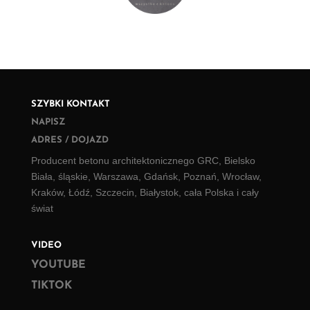
SZYBKI KONTAKT
NAPISZ
ADRES / DOJAZD
Producent betonu architektonicznego GRC, Bielsko
Biała, śląskie, Warszawa, Gdańsk, Poznań, Wrocław,
Kraków, Łódź, Szczecin, Białystok, cała Polska i cały
świat
VIDEO
YOUTUBE
TIKTOK