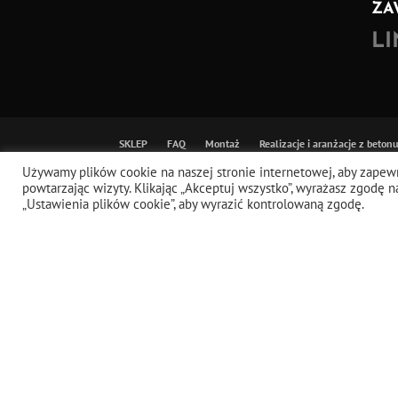
ZA
L
SKLEP
FAQ
Montaż
Realizacje i aranżacje z beton
X
TikTok
Youtube
Beton architektoniczny GRC i UHP
Używamy plików cookie na naszej stronie internetowej, aby zapewn
powtarzając wizyty. Klikając „Akceptuj wszystko”, wyrażasz zgod
„Ustawienia plików cookie”, aby wyrazić kontrolowaną zgodę.
© 2026
ARTIS VISIO - BETON ARCHITEKTONICZNY
Fatal error
: Uncaught ErrorException: md5_file(/home/klient.dho
open stream: No such file or directory in /home/klient.dhosting.p
function]: litespeed_exception_handler(2, 'md5_file(/home/...', '/
cache/src/optimizer.cls.php(148): md5_file('/home/klient.dh...') 
LiteSpeed\Optimizer->serve('https://av.ivra...', 'css', true, Array