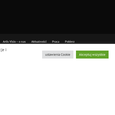
Artis Visio – o nas
Aktualności
Praca
Pobierz
, dostawa, montaż
je i
ustawienia Cookie
Akceptuj wszystkie
eed/css/167ff92dd288136bb127f52bf8c72464.css.tmp): Failed to
-cache/src/optimizer.cls.php:148 Stack trace: #0 [internal
svisio.pl/public_html/wp-content/plugins/litespeed-
-content/plugins/litespeed-cache/src/optimize.cls.php(845):
-content/plugins/litespeed-cache/src/optimize.cls.php(338):