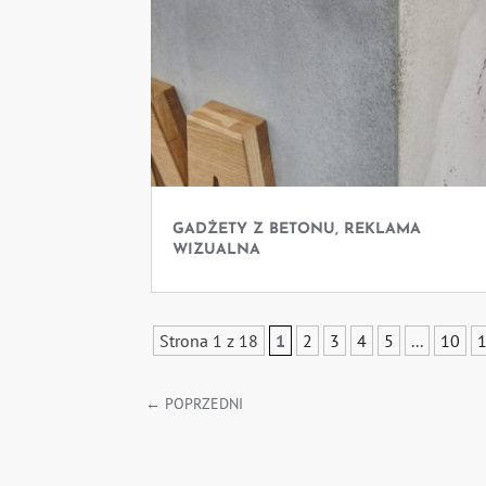
GADŻETY Z BETONU, REKLAMA
WIZUALNA
Strona 1 z 18
1
2
3
4
5
...
10
←
POPRZEDNI