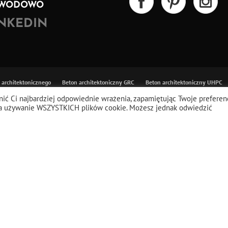
WODOWO
INKEDIN
u architektonicznego
Beton architektoniczny GRC
Beton architektoniczny UHPC
C | Artis Visio – Kontakt
Polityka prywatności
Kleje i pielęgnacja
Opakowanie
ić Ci najbardziej odpowiednie wrażenia, zapamiętując Twoje preferenc
ę na używanie WSZYSTKICH plików cookie. Możesz jednak odwiedzić
sting.pl/biuroarvi/artisvisio.pl/public_html/wp-content/litesp
l/biuroarvi/artisvisio.pl/public_html/wp-content/plugins/litespeed
home/klient.dh...', 148) #1 /home/klient.dhosting.pl/biuroarvi/arti
#2 /home/klient.dhosting.pl/biuroarvi/artisvisio.pl/public_html/wp
) #3 /home/klient.dhosting.pl/biuroarvi/artisvisio.pl/public_html/wp