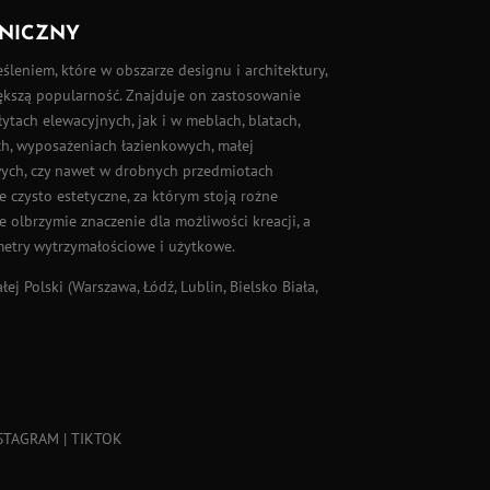
NICZNY
eśleniem, które w obszarze designu i architektury,
iększą popularność. Znajduje on zastosowanie
łytach elewacyjnych
, jak i w meblach, blatach,
, wyposażeniach łazienkowych, małej
wych, czy nawet w drobnych przedmiotach
e czysto estetyczne, za którym stoją rożne
 olbrzymie znaczenie dla możliwości kreacji, a
metry wytrzymałościowe i użytkowe.
ej Polski (
Warszawa
,
Łódź
, Lublin, Bielsko Biała,
STAGRAM
|
TIKTOK