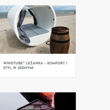
WINDTUBE™ LEŻANKA – KOMFORT I
STYL W JEDNYM!