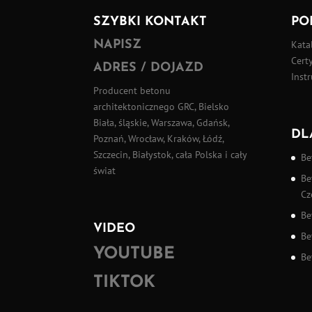
SZYBKI KONTAKT
PO
NAPISZ
Kata
Certy
ADRES / DOJAZD
Instr
Producent betonu
architektonicznego GRC, Bielsko
Biała, śląskie, Warszawa, Gdańsk,
DL
Poznań, Wrocław, Kraków, Łódź,
Szczecin, Białystok, cała Polska i cały
Be
świat
Be
Cz
Be
VIDEO
Be
YOUTUBE
Be
TIKTOK