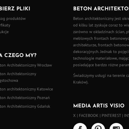
BIERZ PLIKI
BETON ARCHITEKTO
log produktów
Beton architektoniczny
jest okr
fikaty
od kilku lat zyskuje coraz to w
ukcje
zarówno w okładzinach ścian,
p
meblowych frontach betonowych
architekturze, frontach betono
dekoracyjnych. Jednak to pojęci
A CZEGO MY?
technologie materiałowe, mające
posiadające bardzo różne para
ton Architektoniczny Wrocław
ton Architektoniczny
Świadczymy usługi na terenie cał
ęstochowa
Kraków).
ton architektoniczny Katowice
ton Architektoniczny Poznań
MEDIA ARTIS VISIO
ton Architektoniczny Gdańsk
X
|
FACEBOOK
|
PINTEREST
|
IN