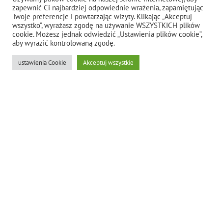
zapewnić Ci najbardziej odpowiednie wrażenia, zapamiętując
Twoje preferencje i powtarzając wizyty. Klikając „Akceptuj
wszystko”, wyrażasz zgodę na używanie WSZYSTKICH plików
cookie. Możesz jednak odwiedzić „Ustawienia plików cookie”,
aby wyrazić kontrolowaną zgodę.
ZAPYTANIE
ustawienia Cookie
Akceptuj wszystkie
SZYBKI KONTAKT
NAPISZ
ADRES / DOJAZD
Producent betonu architektonicznego GRC, Bielsko Biała,
śląskie, Warszawa, Gdańsk, Poznań, Wrocław, Kraków, Łódź,
Szczecin, Białystok, cała Polska i cały świat
VIDEO