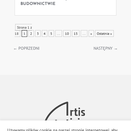
BUDOWNICTWIE
Strona 1 z
18
1
2
3
4
5
...
10
15
...
»
Ostatnia »
←
POPRZEDNI
NASTĘPNY
→
Używamy plików cookie na naszej stronie internetowej, aby