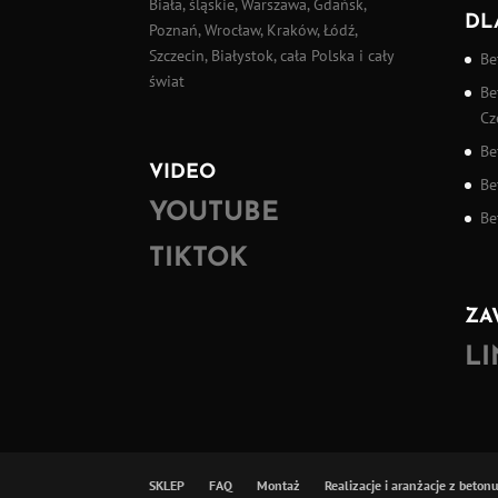
Biała, śląskie, Warszawa, Gdańsk,
DL
Poznań, Wrocław, Kraków, Łódź,
Szczecin, Białystok, cała Polska i cały
Be
świat
Be
Cz
Be
VIDEO
Be
YOUTUBE
Be
TIKTOK
ZA
L
SKLEP
FAQ
Montaż
Realizacje i aranżacje z beton