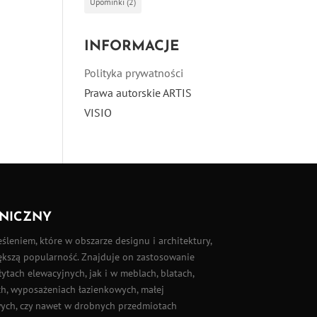
Upominki
(2)
INFORMACJE
Polityka prywatności
Prawa autorskie ARTIS
VISIO
NICZNY
eśleniem, które w obszarze designu i architektury,
iększą popularność. Znajduje on zastosowanie
łytach elewacyjnych
, jak i w meblach, blatach,
, wyposażeniach łazienkowych, małej
wych, czy nawet w drobnych przedmiotach