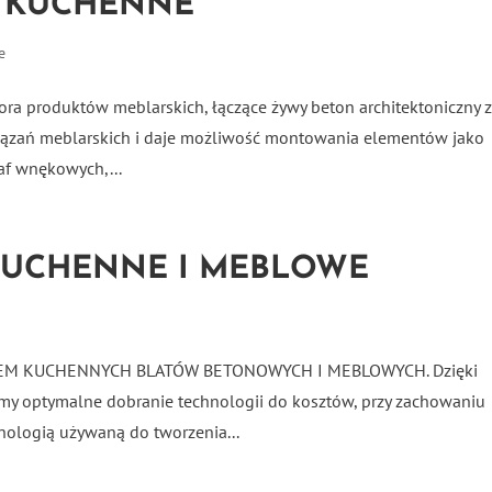
 KUCHENNE
e
ra produktów meblarskich, łączące żywy beton architektoniczny 
zań meblarskich i daje możliwość montowania elementów jako
f wnękowych,...
KUCHENNE I MEBLOWE
TEM KUCHENNYCH BLATÓW BETONOWYCH I MEBLOWYCH. Dzięki
y optymalne dobranie technologii do kosztów, przy zachowaniu
hnologią używaną do tworzenia...