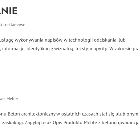
ANIE
iki reklamowe
ą usługę wykonywania napisów w technologii odciskania, lub
nformacje, identyfikację wizualną, teksty, mapy itp. W zakresie pr
owe
,
Meble
tonu Beton architektoniczny w ostatnich czasach stał się ulubiony
ac zaskakują. Zapytaj teraz Opis Produktu Meble z betonu gwarancj