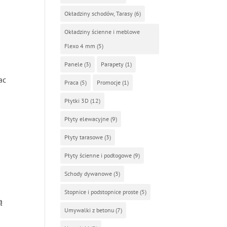
Okładziny schodów, Tarasy
(6)
Okładziny ścienne i meblowe
Flexo 4 mm
(5)
Panele
(3)
Parapety
(1)
ac
Praca
(5)
Promocje
(1)
Płytki 3D
(12)
Płyty elewacyjne
(9)
Płyty tarasowe
(3)
Płyty ścienne i podłogowe
(9)
Schody dywanowe
(3)
m
Stopnice i podstopnice proste
(5)
ą
Umywalki z betonu
(7)