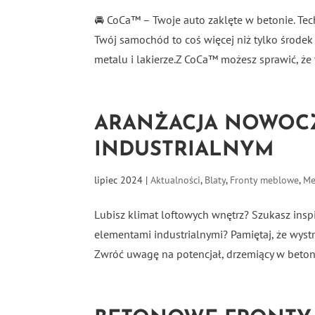
🚘 CoCa™ – Twoje auto zaklęte w betonie. Tech
Twój samochód to coś więcej niż tylko środek
metalu i lakierze.Z CoCa™ możesz sprawić, że t
ARANŻACJA NOWOCZ
INDUSTRIALNYM
lipiec 2024
|
Aktualności
,
Blaty
,
Fronty meblowe
,
Me
Lubisz klimat loftowych wnętrz? Szukasz inspi
elementami industrialnymi? Pamiętaj, że wyst
Zwróć uwagę na potencjał, drzemiący w betoni