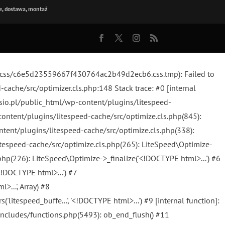
, dostawa, montaż
eed/css/c6e5d23559667f430764ac2b49d2ecb6.css.tmp): Failed to
-cache/src/optimizer.cls.php:148 Stack trace: #0 [internal
svisio.pl/public_html/wp-content/plugins/litespeed-
-content/plugins/litespeed-cache/src/optimize.cls.php(845):
-content/plugins/litespeed-cache/src/optimize.cls.php(338):
itespeed-cache/src/optimize.cls.php(265): LiteSpeed\Optimize-
php(226): LiteSpeed\Optimize->_finalize('<!DOCTYPE html>...') #6
!DOCTYPE html>...') #7
...', Array) #8
litespeed_buffe...', '<!DOCTYPE html>...') #9 [internal function]:
-includes/functions.php(5493): ob_end_flush() #11