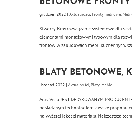
BETONOWE FRONTY
grudzień 2022
|
Aktualności
,
Fronty meblowe
,
Mebl
Stworzyliśmy rozwiązanie systemowe dla sekto
elementami montażowymi typowym dla rozwią
frontów w zabudowach mebli kuchennych, sza
BLATY BETONOWE, 
listopad 2022
|
Aktualności
,
Blaty
,
Meble
Artis Visio JEST DEDYKOWANYM PRODUCEN
posiadanym technologiom zawsze proponujem
najwyższej jakości materiału. Najczęstszą tec