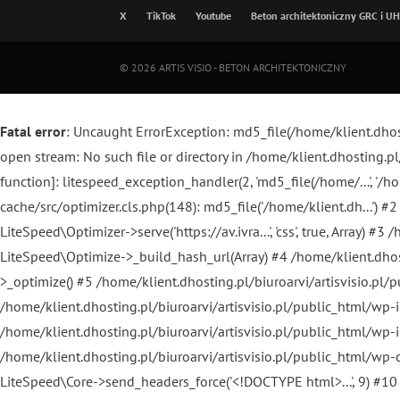
X
TikTok
Youtube
Beton architektoniczny GRC i UHP
© 2026
ARTIS VISIO - BETON ARCHITEKTONICZNY
Fatal error
: Uncaught ErrorException: md5_file(/home/klient.dho
open stream: No such file or directory in /home/klient.dhosting.p
function]: litespeed_exception_handler(2, 'md5_file(/home/...', '/
cache/src/optimizer.cls.php(148): md5_file('/home/klient.dh...') 
LiteSpeed\Optimizer->serve('https://av.ivra...', 'css', true, Array
LiteSpeed\Optimize->_build_hash_url(Array) #4 /home/klient.dhos
>_optimize() #5 /home/klient.dhosting.pl/biuroarvi/artisvisio.pl
/home/klient.dhosting.pl/biuroarvi/artisvisio.pl/public_html/wp-
/home/klient.dhosting.pl/biuroarvi/artisvisio.pl/public_html/wp-
/home/klient.dhosting.pl/biuroarvi/artisvisio.pl/public_html/wp-con
LiteSpeed\Core->send_headers_force('<!DOCTYPE html>...', 9) #10