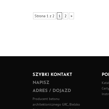
Strona 1 z 2
1
2
»
SZYBKI KONTAKT
PO
NAPISZ
Kata
Certy
ADRES / DOJAZD
Instr
Producent betonu
architektonicznego GRC, Bielsko