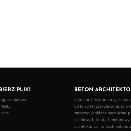
BIERZ PLIKI
BETON ARCHITEKTO
log produktów
Beton architektoniczny
jest okr
fikaty
od kilku lat zyskuje coraz to w
ukcje
zarówno w okładzinach ścian,
p
meblowych frontach betonowych
architekturze, frontach betono