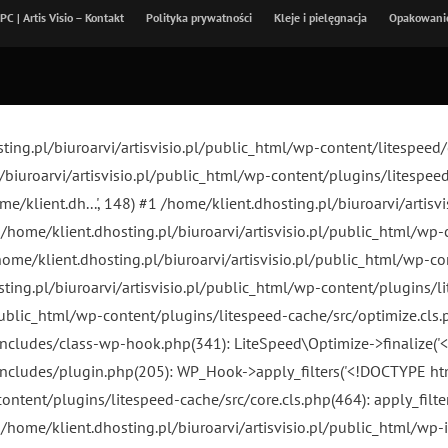
C | Artis Visio – Kontakt
Polityka prywatności
Kleje i pielęgnacja
Opakowanie
sting.pl/biuroarvi/artisvisio.pl/public_html/wp-content/litesp
l/biuroarvi/artisvisio.pl/public_html/wp-content/plugins/litespeed
home/klient.dh...', 148) #1 /home/klient.dhosting.pl/biuroarvi/arti
#2 /home/klient.dhosting.pl/biuroarvi/artisvisio.pl/public_html/wp
) #3 /home/klient.dhosting.pl/biuroarvi/artisvisio.pl/public_html/wp
ting.pl/biuroarvi/artisvisio.pl/public_html/wp-content/plugins/l
/public_html/wp-content/plugins/litespeed-cache/src/optimize.cls.
includes/class-wp-hook.php(341): LiteSpeed\Optimize->finalize('<
includes/plugin.php(205): WP_Hook->apply_filters('<!DOCTYPE html>
tent/plugins/litespeed-cache/src/core.cls.php(464): apply_filters('
 /home/klient.dhosting.pl/biuroarvi/artisvisio.pl/public_html/wp