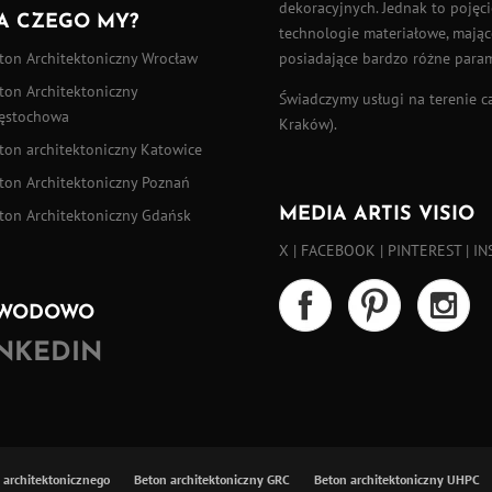
dekoracyjnych. Jednak to pojęci
A CZEGO MY?
technologie materiałowe, mające
posiadające bardzo różne para
ton Architektoniczny Wrocław
ton Architektoniczny
Świadczymy usługi na terenie cał
ęstochowa
Kraków).
ton architektoniczny Katowice
ton Architektoniczny Poznań
MEDIA ARTIS VISIO
ton Architektoniczny Gdańsk
X
|
FACEBOOK
|
PINTEREST
|
IN
WODOWO
INKEDIN
u architektonicznego
Beton architektoniczny GRC
Beton architektoniczny UHPC