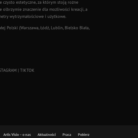
e czysto estetyczne, za którym stoją rożne
 olbrzymie znaczenie dla możliwości kreacji, a
metry wytrzymałościowe i użytkowe.
ej Polski (
Warszawa
,
Łódź
, Lublin, Bielsko Biała,
STAGRAM
|
TIKTOK
Artis Visio – o nas
Aktualności
Praca
Pobierz