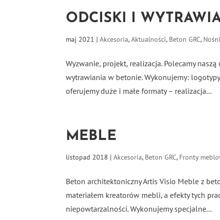
ODCISKI I WYTRAWI
maj 2021
|
Akcesoria
,
Aktualności
,
Beton GRC
,
Nośn
Wyzwanie, projekt, realizacja. Polecamy nasz
wytrawiania w betonie. Wykonujemy: logotypy, i
oferujemy duże i małe formaty – realizacja...
MEBLE
listopad 2018
|
Akcesoria
,
Beton GRC
,
Fronty mebl
Beton architektoniczny Artis Visio Meble z be
materiałem kreatorów mebli, a efekty tych pr
niepowtarzalności. Wykonujemy specjalne...