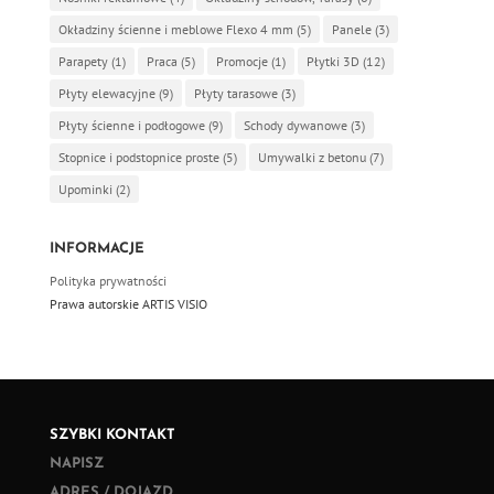
Okładziny ścienne i meblowe Flexo 4 mm
(5)
Panele
(3)
Parapety
(1)
Praca
(5)
Promocje
(1)
Płytki 3D
(12)
Płyty elewacyjne
(9)
Płyty tarasowe
(3)
Płyty ścienne i podłogowe
(9)
Schody dywanowe
(3)
Stopnice i podstopnice proste
(5)
Umywalki z betonu
(7)
Upominki
(2)
INFORMACJE
Polityka prywatności
Prawa autorskie ARTIS VISIO
SZYBKI KONTAKT
NAPISZ
ADRES / DOJAZD