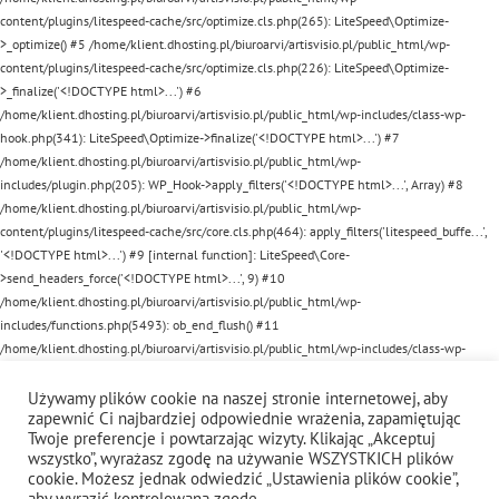
content/plugins/litespeed-cache/src/optimize.cls.php(265): LiteSpeed\Optimize-
>_optimize() #5 /home/klient.dhosting.pl/biuroarvi/artisvisio.pl/public_html/wp-
content/plugins/litespeed-cache/src/optimize.cls.php(226): LiteSpeed\Optimize-
>_finalize('<!DOCTYPE html>...') #6
/home/klient.dhosting.pl/biuroarvi/artisvisio.pl/public_html/wp-includes/class-wp-
hook.php(341): LiteSpeed\Optimize->finalize('<!DOCTYPE html>...') #7
/home/klient.dhosting.pl/biuroarvi/artisvisio.pl/public_html/wp-
includes/plugin.php(205): WP_Hook->apply_filters('<!DOCTYPE html>...', Array) #8
/home/klient.dhosting.pl/biuroarvi/artisvisio.pl/public_html/wp-
content/plugins/litespeed-cache/src/core.cls.php(464): apply_filters('litespeed_buffe...',
'<!DOCTYPE html>...') #9 [internal function]: LiteSpeed\Core-
>send_headers_force('<!DOCTYPE html>...', 9) #10
/home/klient.dhosting.pl/biuroarvi/artisvisio.pl/public_html/wp-
includes/functions.php(5493): ob_end_flush() #11
/home/klient.dhosting.pl/biuroarvi/artisvisio.pl/public_html/wp-includes/class-wp-
hook.php(341): wp_ob_end_flush_all('') #12
/home/klient.dhosting.pl/biuroarvi/artisvisio.pl/public_html/wp-includes/class-wp-
Używamy plików cookie na naszej stronie internetowej, aby
zapewnić Ci najbardziej odpowiednie wrażenia, zapamiętując
hook.php(365): WP_Hook->apply_filters(NULL, Array) #13
Twoje preferencje i powtarzając wizyty. Klikając „Akceptuj
/home/klient.dhosting.pl/biuroarvi/artisvisio.pl/public_html/wp-
wszystko”, wyrażasz zgodę na używanie WSZYSTKICH plików
includes/plugin.php(522): WP_Hook->do_action(Array) #14
cookie. Możesz jednak odwiedzić „Ustawienia plików cookie”,
/home/klient.dhosting.pl/biuroarvi/artisvisio.pl/public_html/wp-
aby wyrazić kontrolowaną zgodę.