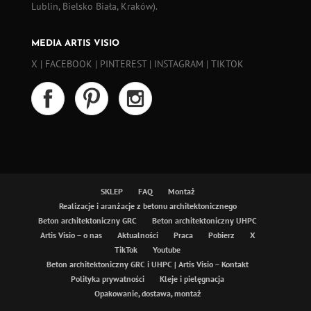
Lublin, Bielsko Biała, Kraków).
MEDIA ARTIS VISIO
X
|
FACEBOOK
|
PINTEREST
|
INSTAGRAM
|
TIKTOK
SKLEP
FAQ
Montaż
Realizacje i aranżacje z betonu architektonicznego
Beton architektoniczny GRC
Beton architektoniczny UHPC
Artis Visio – o nas
Aktualności
Praca
Pobierz
X
TikTok
Youtube
Beton architektoniczny GRC i UHPC | Artis Visio – Kontakt
Polityka prywatności
Kleje i pielęgnacja
Opakowanie, dostawa, montaż