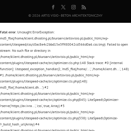
© 2026
ARTIS VISIO - BETON ARCHITEKTONICZNY
Fatal error
: Uncaught ErrorException:
md5_file(/home/klient.dhosting.pl/biuroarvi/artisvisio.pl/public_html/wp-
content/litespeed/css/c0ac8e4c2bbd15e3f980042cd366d0a6.css.tmp): Failed to open
stream: No such file or directory in
/home/klient.dhosting.pl/biuroarvi/artisvisio.pl/public_html/wp-
content/plugins/litespeed-cache/src/optimizer.cls.php:148 Stack trace: #0 [internal
function]: litespeed_exception_handler(2, 'md5_file(/home/...', '/home/klient.dh...', 148)
#1 /home/klient.dhosting.pl/biuroarvi/artisvisio.pl/public_html/wp-
content/plugins/litespeed-cache/src/optimizer.cls.php(148):
md5_file('/home/klient.dh...') #2
/home/klient.dhosting.pl/biuroarvi/artisvisio.pl/public_html/wp-
content/plugins/litespeed-cache/src/optimize.cls.php(845): LiteSpeed\Optimizer-
>serve('https://av.ivra...', 'css', true, Array) #3
/home/klient.dhosting.pl/biuroarvi/artisvisio.pl/public_html/wp-
content/plugins/litespeed-cache/src/optimize.cls.php(338): LiteSpeed\Optimize-
>_build_hash_url(Array) #4
/home/klient.dhosting.pl/biuroarvi/artisvisio.pl/public_html/wp-