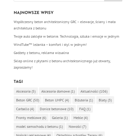
NAJNOWSZE WPISY
Współczesny beton architektoniczny GRC – elewacje, ściany i mała
architektura z betonu
Twoje auto zaklęte w betonie. Technologia, sztuka i emocje w jednym
WindTube™ leżanka – komfort i styl w jednym!
Gadżety z betonu, reklama wizualna
Sklep online z płytami z betonu architektonicznego już otwarty,
zapraszamy!
TAGI
Akcesoria
(5)
Akcesoria domowe
(1)
Aktualności
(106)
Beton GRC
(50)
Beton UHPC
(4)
Biżuteria
(1)
Blaty
(3)
Carballo
(4)
Donice betonowe
(10)
FAQ
(1)
Fronty meblowe
(6)
Galeria
(1)
Meble
(4)
model samochodu z betonu
(1)
Nowości
(7)
Nośniki reklamowe
(4)
Okładziny schodów, Tarasy
(6)