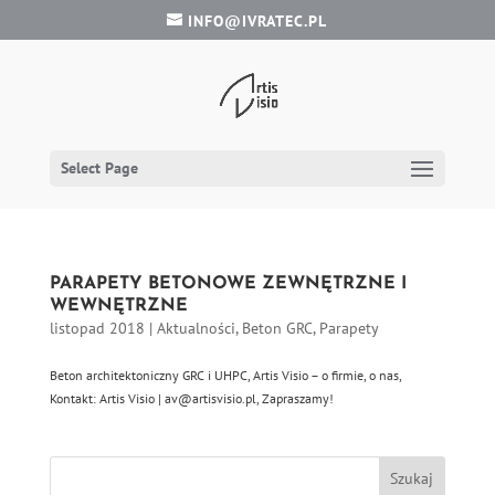
INFO@IVRATEC.PL
Select Page
PARAPETY BETONOWE ZEWNĘTRZNE I
WEWNĘTRZNE
listopad 2018
|
Aktualności
,
Beton GRC
,
Parapety
Beton architektoniczny GRC i UHPC, Artis Visio – o firmie, o nas,
Kontakt: Artis Visio | av@artisvisio.pl, Zapraszamy!