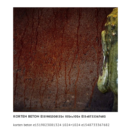
KORTEN BETON E1519823081324 1024×1024 E1548733367682
korten beton e1519823081324 1024×1024 e1548733367682