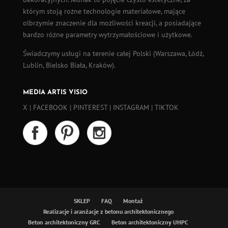
którym stoją rożne technologie materiałowe, mające
olbrzymie znaczenie dla możliwości kreacji, a posiadające
bardzo różne parametry wytrzymałościowe i użytkowe.
Świadczymy usługi na terenie całej Polski (
Warszawa
,
Łódź
,
Lublin, Bielsko Biała, Kraków).
MEDIA ARTIS VISIO
X
|
FACEBOOK
|
PINTEREST
|
INSTAGRAM
|
TIKTOK
SKLEP
FAQ
Montaż
Realizacje i aranżacje z betonu architektonicznego
Beton architektoniczny GRC
Beton architektoniczny UHPC