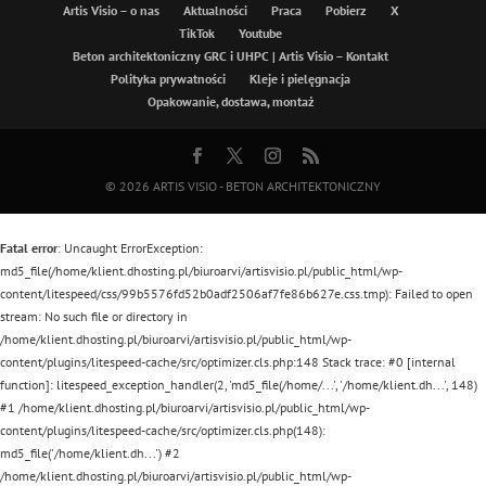
Artis Visio – o nas
Aktualności
Praca
Pobierz
X
TikTok
Youtube
Beton architektoniczny GRC i UHPC | Artis Visio – Kontakt
Polityka prywatności
Kleje i pielęgnacja
Opakowanie, dostawa, montaż
© 2026
ARTIS VISIO - BETON ARCHITEKTONICZNY
Fatal error
: Uncaught ErrorException:
md5_file(/home/klient.dhosting.pl/biuroarvi/artisvisio.pl/public_html/wp-
content/litespeed/css/99b5576fd52b0adf2506af7fe86b627e.css.tmp): Failed to open
stream: No such file or directory in
/home/klient.dhosting.pl/biuroarvi/artisvisio.pl/public_html/wp-
content/plugins/litespeed-cache/src/optimizer.cls.php:148 Stack trace: #0 [internal
function]: litespeed_exception_handler(2, 'md5_file(/home/...', '/home/klient.dh...', 148)
#1 /home/klient.dhosting.pl/biuroarvi/artisvisio.pl/public_html/wp-
content/plugins/litespeed-cache/src/optimizer.cls.php(148):
md5_file('/home/klient.dh...') #2
/home/klient.dhosting.pl/biuroarvi/artisvisio.pl/public_html/wp-