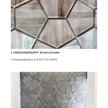
3 NIESTANDARDOWY E1548733154990
3 Niestandardowy e1548733154990