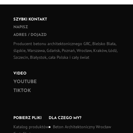
SZYBKI KONTAKT
NAPISZ
ADRES / DOJAZD
Producent betonu architektonicznego GRC, Bielsko Biała,
śląskie, Warszawa, Gdańsk, Poznań, Wrocław, Kraków, Łódź,
Szczecin, Białystok, cała Polska i cały świat
VIDEO
YOUTUBE
TIKTOK
POBIERZ PLIKI
DLA CZEGO MY?
Katalog produktów
Beton Architektoniczny Wrocław