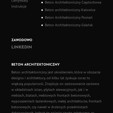
Certyfikaty
Beton Architektoniczny Częstochowa
Instrukcje
Beton architektoniczny Katowice
Beton Architektoniczny Poznań
Beton Architektoniczny Gdańsk
ZAWODOWO
LINKEDIN
BETON ARCHITEKTONICZNY
Beton architektoniczny
jest określeniem, które w obszarze
designu i architektury, od kilku lat zyskuje coraz to
większą popularność. Znajduje on zastosowanie zarówno
w okładzinach ścian,
płytach elewacyjnych
, jak i w
meblach, blatach, meblowych frontach betonowych,
wyposażeniach łazienkowych, małej architekturze, frontach
betonowych, czy nawet w drobnych przedmiotach
dekoracyjnych. Jednak to pojęcie czysto estetyczne, za