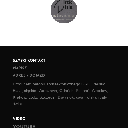
SZYBKI KONTAKT
NAPISZ
ADRES / DOJAZD
Producent betonu architektonicznego GRC, Bielsko
Biała, śląskie, Warszawa, Gdańsk, Poznań, Wrocław,
Kraków, Łódź, Szczecin, Białystok, cała Polska i cały
świat
VIDEO
YOUTUBE