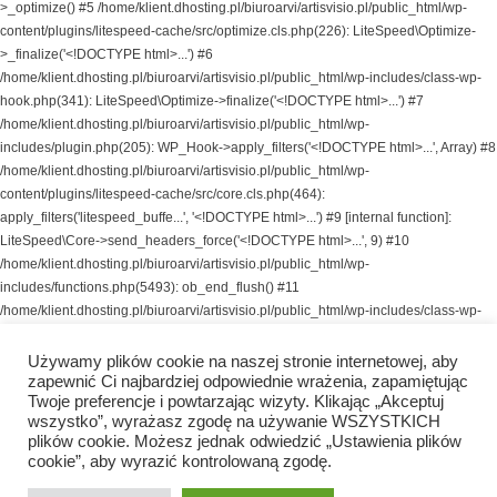
>_optimize() #5 /home/klient.dhosting.pl/biuroarvi/artisvisio.pl/public_html/wp-
content/plugins/litespeed-cache/src/optimize.cls.php(226): LiteSpeed\Optimize-
>_finalize('<!DOCTYPE html>...') #6
/home/klient.dhosting.pl/biuroarvi/artisvisio.pl/public_html/wp-includes/class-wp-
hook.php(341): LiteSpeed\Optimize->finalize('<!DOCTYPE html>...') #7
/home/klient.dhosting.pl/biuroarvi/artisvisio.pl/public_html/wp-
includes/plugin.php(205): WP_Hook->apply_filters('<!DOCTYPE html>...', Array) #8
/home/klient.dhosting.pl/biuroarvi/artisvisio.pl/public_html/wp-
content/plugins/litespeed-cache/src/core.cls.php(464):
apply_filters('litespeed_buffe...', '<!DOCTYPE html>...') #9 [internal function]:
LiteSpeed\Core->send_headers_force('<!DOCTYPE html>...', 9) #10
/home/klient.dhosting.pl/biuroarvi/artisvisio.pl/public_html/wp-
includes/functions.php(5493): ob_end_flush() #11
/home/klient.dhosting.pl/biuroarvi/artisvisio.pl/public_html/wp-includes/class-wp-
hook.php(341): wp_ob_end_flush_all('') #12
/home/klient.dhosting.pl/biuroarvi/artisvisio.pl/public_html/wp-includes/class-wp-
Używamy plików cookie na naszej stronie internetowej, aby
zapewnić Ci najbardziej odpowiednie wrażenia, zapamiętując
hook.php(365): WP_Hook->apply_filters(NULL, Array) #13
Twoje preferencje i powtarzając wizyty. Klikając „Akceptuj
/home/klient.dhosting.pl/biuroarvi/artisvisio.pl/public_html/wp-
wszystko”, wyrażasz zgodę na używanie WSZYSTKICH
includes/plugin.php(522): WP_Hook->do_action(Array) #14
plików cookie. Możesz jednak odwiedzić „Ustawienia plików
/home/klient.dhosting.pl/biuroarvi/artisvisio.pl/public_html/wp-
cookie”, aby wyrazić kontrolowaną zgodę.
includes/load.php(1308): do_action('shutdown') #15 [internal function]: