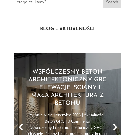
BLOG – AKTUALNOŚCI
WSPÓŁCZESNY BETON
ARCHITEKTONICZNY GRC
– ELEWACJE, ŚCIANY I
MAŁA ARCHITEKTURA Z
BETONU
by
Artis Visio
|
czerwiec 2026
|
Aktualności
,
Beton GRC
| 0 Comments
Nowoczesny beton architektoniczny GRC –
elewacje, ściany i mała architektura z betonu