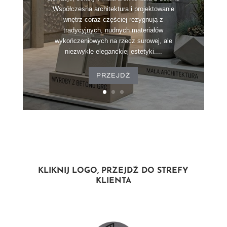
Współczesna architektura i projektowanie
wnętrz coraz częściej rezygnują z
tradycyjnych, nudnych materiałów
wykończeniowych na rzecz surowej, ale
niezwykle eleganckiej estetyki....
PRZEJDŹ
KLIKNIJ LOGO, PRZEJDŹ DO STREFY
KLIENTA