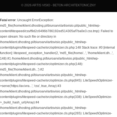
© 2026
ARTIS VISIO - BETON ARCHITEKTONICZNY
Fatal error
: Uncaught ErrorException:
md5_file(/home/klient.dhosting.pl/biuroarvi/artisvisio.pl/public_html/wp-
content/litespeed/css/f9d2c6496b786192ed514305af7ba0e3.css.tmp): Failed to
open stream: No such file or directory in
/home/klient.dhosting.pl/biuroarvi/artisvisio.pl/public_html/wp-
content/plugins/litespeed-cache/src/optimizer.cls.php:148 Stack trace: #0 [internal
function]: litespeed_exception_handler(2, 'md5_file(/home/...', '/home/klient.dh...',
148) #1 /home/klient.dhosting.pl/biuroarvi/artisvisio.pl/public_html/wp-
content/plugins/litespeed-cache/src/optimizer.cls.php(148):
md5_file('/home/klient.dh...') #2
/home/klient.dhosting.pl/biuroarvi/artisvisio.pl/public_html/wp-
content/plugins/litespeed-cache/src/optimize.cls.php(845): LiteSpeed\Optimizer-
>serve('https://av.ivra...', 'css', true, Array) #3
/home/klient.dhosting.pl/biuroarvi/artisvisio.pl/public_html/wp-
content/plugins/litespeed-cache/src/optimize.cls.php(338): LiteSpeed\Optimize-
>_build_hash_url(Array) #4
/home/klient.dhosting.pl/biuroarvi/artisvisio.pl/public_html/wp-
content/plugins/litespeed-cache/src/optimize.cls.php(265): LiteSpeed\Optimize-