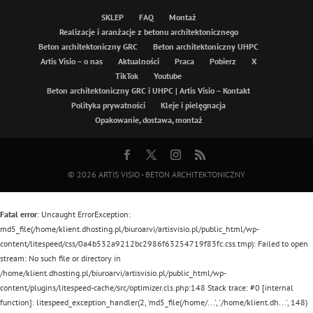
SKLEP
FAQ
Montaż
Realizacje i aranżacje z betonu architektonicznego
Beton architektoniczny GRC
Beton architektoniczny UHPC
Artis Visio – o nas
Aktualności
Praca
Pobierz
X
TikTok
Youtube
Beton architektoniczny GRC i UHPC | Artis Visio – Kontakt
Polityka prywatności
Kleje i pielęgnacja
Opakowanie, dostawa, montaż
© 2026
ARTIS VISIO - BETON ARCHITEKTONICZNY
Fatal error
: Uncaught ErrorException:
md5_file(/home/klient.dhosting.pl/biuroarvi/artisvisio.pl/public_html/wp-
content/litespeed/css/0a4b532a9212bc2986f63254719f83fc.css.tmp): Failed to open
stream: No such file or directory in
/home/klient.dhosting.pl/biuroarvi/artisvisio.pl/public_html/wp-
content/plugins/litespeed-cache/src/optimizer.cls.php:148 Stack trace: #0 [internal
function]: litespeed_exception_handler(2, 'md5_file(/home/...', '/home/klient.dh...', 148)