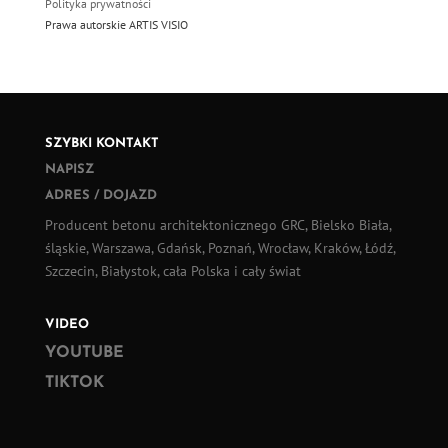
Polityka prywatności
Prawa autorskie ARTIS VISIO
SZYBKI KONTAKT
NAPISZ
ADRES / DOJAZD
Producent betonu architektonicznego GRC, Bielsko Biała,
śląskie, Warszawa, Gdańsk, Poznań, Wrocław, Kraków, Łódź,
Szczecin, Białystok, cała Polska i cały świat
VIDEO
YOUTUBE
TIKTOK