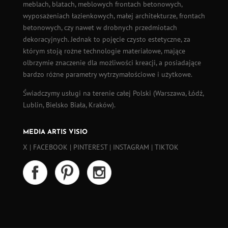
meblach, blatach, meblowych frontach betonowych,
wyposażeniach łazienkowych, małej architekturze, frontach
betonowych, czy nawet w drobnych przedmiotach
dekoracyjnych. Jednak to pojęcie czysto estetyczne, za
którym stoją rożne technologie materiałowe, mające
olbrzymie znaczenie dla możliwości kreacji, a posiadające
bardzo różne parametry wytrzymałościowe i użytkowe.
Świadczymy usługi na terenie całej Polski (
Warszawa
,
Łódź
,
Lublin, Bielsko Biała, Kraków).
MEDIA ARTIS VISIO
X
|
FACEBOOK
|
PINTEREST
|
INSTAGRAM
|
TIKTOK