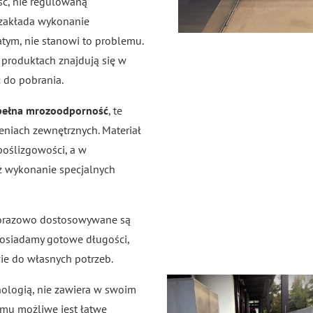
ć, nie regulowaną
 zakłada wykonanie
tym, nie stanowi to problemu.
o produktach znajdują się w
 do pobrania.
ełna mrozoodporność
, te
eniach zewnętrznych. Materiał
poślizgowości, a w
ż wykonanie specjalnych
orazowo dostosowywane są
 posiadamy gotowe długości,
ie do własnych potrzeb.
hnologią, nie zawiera w swoim
temu możliwe jest łatwe