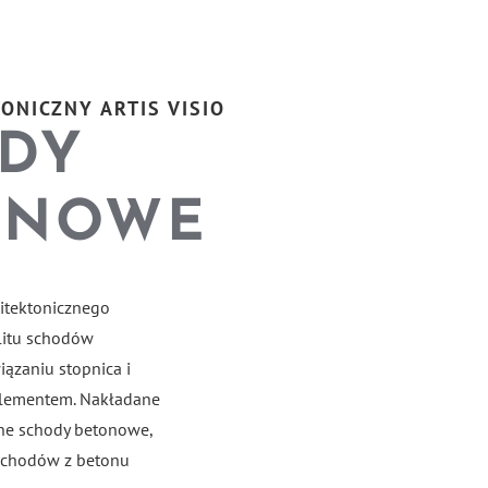
ONICZNY ARTIS VISIO
DY
ANOWE
itektonicznego
litu schodów
ązaniu stopnica i
elementem. Nakładane
ne schody betonowe,
 schodów z betonu