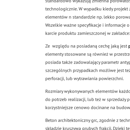
standardowo wykazują zmienna porowatoś
technologicznie. W wypadku kiedy projekt
elementów n standardzie np. lekko porowa
Wszelkie ważne specyfikacje i informacje 
karcie produktu zamieszczonej w zakładce:
Ze względu na posiadaną cechę jaką jest
p
elementy stosowane są również w przestrz
posiada także zadowalający parametr anty
szczególnych przypadkach możliwe jest te
perforacji, lub wytrawiania powierzchni.
Rozmiary wykonywanych elementów każd
do potrzeb realizacji, lub też w sprzedaży
korzystniejsze cenowo docinane na budow
Beton architektoniczny grc, zgodnie z tec
składzie kruszywa grubych frakcji. Dzięki 