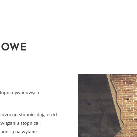
NOWE
 stopni dywanowych L
icznego stopnie, dają efekt
iązaniu stopnica i
dane są na wylane