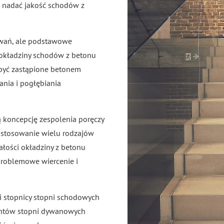
m nadać jakość schodów z
owań, ale podstawowe
 okładziny schodów z betonu
być zastąpione betonem
nia i pogłębiania
ą koncepcję zespolenia poręczy
 stosowanie wielu rodzajów
łości okładziny z betonu
problemowe wiercenie i
stopnicy stopni schodowych
mentów stopni dywanowych