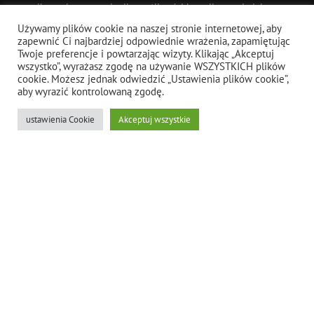
olbrzymie znaczenie dla możliwości kreacji, a posiadające
bardzo różne parametry wytrzymałościowe i użytkowe.
Używamy plików cookie na naszej stronie internetowej, aby
zapewnić Ci najbardziej odpowiednie wrażenia, zapamiętując
Świadczymy usługi na terenie całej Polski (
Warszawa
,
Łódź
,
Twoje preferencje i powtarzając wizyty. Klikając „Akceptuj
Lublin, Bielsko Biała, Kraków).
wszystko”, wyrażasz zgodę na używanie WSZYSTKICH plików
cookie. Możesz jednak odwiedzić „Ustawienia plików cookie”,
aby wyrazić kontrolowaną zgodę.
MEDIA ARTIS VISIO
ustawienia Cookie
Akceptuj wszystkie
X
|
FACEBOOK
|
PINTEREST
|
INSTAGRAM
|
TIKTOK
SKLEP
FAQ
Montaż
Realizacje i aranżacje z betonu architektonicznego
Beton architektoniczny GRC
Beton architektoniczny UHPC
Artis Visio – o nas
Aktualności
Praca
Pobierz
X
TikTok
Youtube