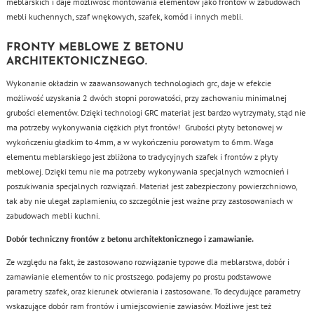
meblarskich i daje możliwość montowania elementów jako frontów w zabudowach
mebli kuchennych, szaf wnękowych, szafek, komód i innych mebli.
FRONTY MEBLOWE Z BETONU
ARCHITEKTONICZNEGO.
Wykonanie okładzin w zaawansowanych technologiach grc, daje w efekcie
możliwość uzyskania 2 dwóch stopni porowatości, przy zachowaniu minimalnej
grubości elementów. Dzięki technologi GRC materiał jest bardzo wytrzymały, stąd nie
ma potrzeby wykonywania ciężkich płyt frontów! Grubości płyty betonowej w
wykończeniu gładkim to 4mm, a w wykończeniu porowatym to 6mm. Waga
elementu meblarskiego jest zbliżona to tradycyjnych szafek i frontów z płyty
meblowej. Dzięki temu nie ma potrzeby wykonywania specjalnych wzmocnień i
poszukiwania specjalnych rozwiązań. Materiał jest zabezpieczony powierzchniowo,
tak aby nie ulegał zaplamieniu, co szczególnie jest ważne przy zastosowaniach w
zabudowach mebli kuchni.
Dobór techniczny frontów z betonu architektonicznego i zamawianie.
Ze względu na fakt, że zastosowano rozwiązanie typowe dla meblarstwa, dobór i
zamawianie elementów to nic prostszego. podajemy po prostu podstawowe
parametry szafek, oraz kierunek otwierania i zastosowane. To decydujące parametry
wskazujące dobór ram frontów i umiejscowienie zawiasów. Możliwe jest też