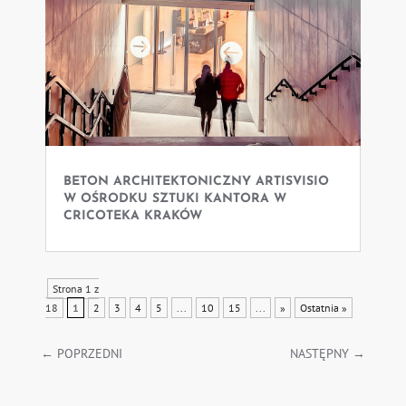
BETON ARCHITEKTONICZNY ARTISVISIO
W OŚRODKU SZTUKI KANTORA W
CRICOTEKA KRAKÓW
Strona 1 z
18
1
2
3
4
5
...
10
15
...
»
Ostatnia »
←
POPRZEDNI
NASTĘPNY
→