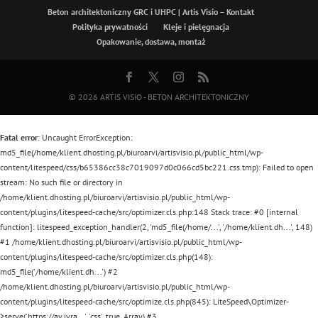
Beton architektoniczny GRC i UHPC | Artis Visio – Kontakt
Polityka prywatności
Kleje i pielęgnacja
Opakowanie, dostawa, montaż
© 2026
ARTIS VISIO - BETON ARCHITEKTONICZNY
Fatal error
: Uncaught ErrorException:
md5_file(/home/klient.dhosting.pl/biuroarvi/artisvisio.pl/public_html/wp-
content/litespeed/css/b65386cc38c7019097d0c066cd5bc221.css.tmp): Failed to open
stream: No such file or directory in
/home/klient.dhosting.pl/biuroarvi/artisvisio.pl/public_html/wp-
content/plugins/litespeed-cache/src/optimizer.cls.php:148 Stack trace: #0 [internal
function]: litespeed_exception_handler(2, 'md5_file(/home/...', '/home/klient.dh...', 148)
#1 /home/klient.dhosting.pl/biuroarvi/artisvisio.pl/public_html/wp-
content/plugins/litespeed-cache/src/optimizer.cls.php(148):
md5_file('/home/klient.dh...') #2
/home/klient.dhosting.pl/biuroarvi/artisvisio.pl/public_html/wp-
content/plugins/litespeed-cache/src/optimize.cls.php(845): LiteSpeed\Optimizer-
>serve('https://av.ivra...', 'css', true, Array) #3