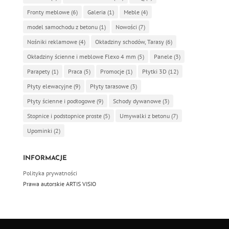
Fronty meblowe
(6)
Galeria
(1)
Meble
(4)
model samochodu z betonu
(1)
Nowości
(7)
Nośniki reklamowe
(4)
Okładziny schodów, Tarasy
(6)
Okładziny ścienne i meblowe Flexo 4 mm
(5)
Panele
(3)
Parapety
(1)
Praca
(5)
Promocje
(1)
Płytki 3D
(12)
Płyty elewacyjne
(9)
Płyty tarasowe
(3)
Płyty ścienne i podłogowe
(9)
Schody dywanowe
(3)
Stopnice i podstopnice proste
(5)
Umywalki z betonu
(7)
Upominki
(2)
INFORMACJE
Polityka prywatności
Prawa autorskie ARTIS VISIO