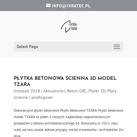
INFO@IVRATEC.PL
Select Page
PŁYTKA BETONOWA ŚCIENNA 3D MODEL
TZARA
listopad 2018
|
Aktualności
,
Beton GRC
,
Płytki 3D
,
Płyty
ścienne i podłogowe
Dekoracyjne płytki betonowe Płytki betonowe TZARA Płytki betonowe
model TZARA to jeden z naszych najbardziej rozpoznawalnych
produktów z betonu architektonicznego 3d. Stworzony w 2011 roku
wzór, od razu został dobrze przyjęty wśród inwestorów i architektów. Do
dnia...