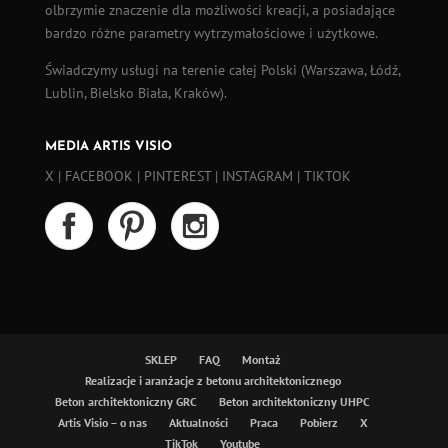
olbrzymie znaczenie dla możliwości kreacji, a posiadające
bardzo różne parametry wytrzymałościowe i użytkowe.
Świadczymy usługi na terenie całej Polski (
Warszawa
,
Łódź
,
Lublin, Bielsko Biała, Kraków).
MEDIA ARTIS VISIO
X
|
FACEBOOK
|
PINTEREST
|
INSTAGRAM
|
TIKTOK
SKLEP
FAQ
Montaż
Realizacje i aranżacje z betonu architektonicznego
Beton architektoniczny GRC
Beton architektoniczny UHPC
Artis Visio – o nas
Aktualności
Praca
Pobierz
X
TikTok
Youtube