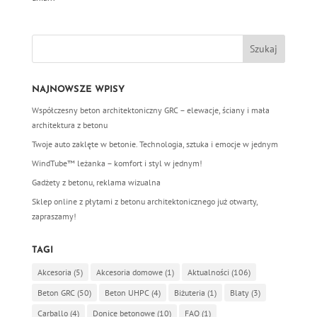
NAJNOWSZE WPISY
Współczesny beton architektoniczny GRC – elewacje, ściany i mała
architektura z betonu
Twoje auto zaklęte w betonie. Technologia, sztuka i emocje w jednym
WindTube™ leżanka – komfort i styl w jednym!
Gadżety z betonu, reklama wizualna
Sklep online z płytami z betonu architektonicznego już otwarty,
zapraszamy!
TAGI
Akcesoria
(5)
Akcesoria domowe
(1)
Aktualności
(106)
Beton GRC
(50)
Beton UHPC
(4)
Biżuteria
(1)
Blaty
(3)
Carballo
(4)
Donice betonowe
(10)
FAQ
(1)