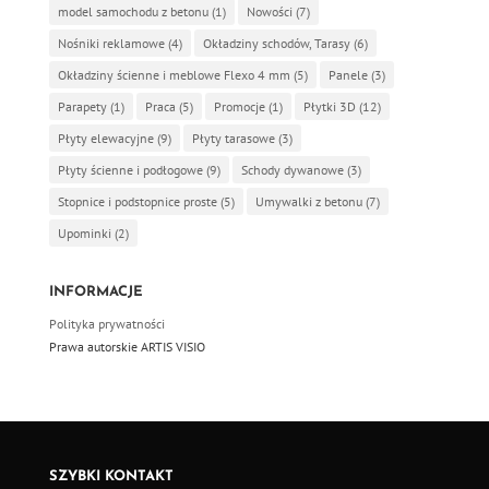
model samochodu z betonu
(1)
Nowości
(7)
Nośniki reklamowe
(4)
Okładziny schodów, Tarasy
(6)
Okładziny ścienne i meblowe Flexo 4 mm
(5)
Panele
(3)
Parapety
(1)
Praca
(5)
Promocje
(1)
Płytki 3D
(12)
Płyty elewacyjne
(9)
Płyty tarasowe
(3)
Płyty ścienne i podłogowe
(9)
Schody dywanowe
(3)
Stopnice i podstopnice proste
(5)
Umywalki z betonu
(7)
Upominki
(2)
INFORMACJE
Polityka prywatności
Prawa autorskie ARTIS VISIO
SZYBKI KONTAKT