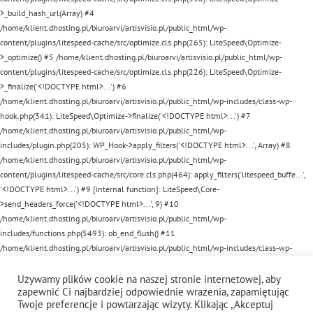
>_build_hash_url(Array) #4
/home/klient.dhosting.pl/biuroarvi/artisvisio.pl/public_html/wp-
content/plugins/litespeed-cache/src/optimize.cls.php(265): LiteSpeed\Optimize-
>_optimize() #5 /home/klient.dhosting.pl/biuroarvi/artisvisio.pl/public_html/wp-
content/plugins/litespeed-cache/src/optimize.cls.php(226): LiteSpeed\Optimize-
>_finalize('<!DOCTYPE html>...') #6
/home/klient.dhosting.pl/biuroarvi/artisvisio.pl/public_html/wp-includes/class-wp-
hook.php(341): LiteSpeed\Optimize->finalize('<!DOCTYPE html>...') #7
/home/klient.dhosting.pl/biuroarvi/artisvisio.pl/public_html/wp-
includes/plugin.php(205): WP_Hook->apply_filters('<!DOCTYPE html>...', Array) #8
/home/klient.dhosting.pl/biuroarvi/artisvisio.pl/public_html/wp-
content/plugins/litespeed-cache/src/core.cls.php(464): apply_filters('litespeed_buffe...',
'<!DOCTYPE html>...') #9 [internal function]: LiteSpeed\Core-
>send_headers_force('<!DOCTYPE html>...', 9) #10
/home/klient.dhosting.pl/biuroarvi/artisvisio.pl/public_html/wp-
includes/functions.php(5493): ob_end_flush() #11
/home/klient.dhosting.pl/biuroarvi/artisvisio.pl/public_html/wp-includes/class-wp-
hook.php(341): wp_ob_end_flush_all('') #12
/home/klient.dhosting.pl/biuroarvi/artisvisio.pl/public_html/wp-includes/class-wp-
Używamy plików cookie na naszej stronie internetowej, aby
zapewnić Ci najbardziej odpowiednie wrażenia, zapamiętując
hook.php(365): WP_Hook->apply_filters(NULL, Array) #13
Twoje preferencje i powtarzając wizyty. Klikając „Akceptuj
/home/klient.dhosting.pl/biuroarvi/artisvisio.pl/public_html/wp-