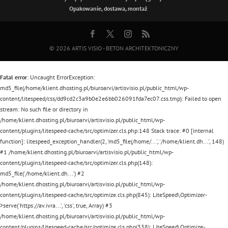
Opakowanie, dostawa, montaż
© 2026
ARTIS VISIO - BETON ARCHITEKTONICZNY
Fatal error
: Uncaught ErrorException:
md5_file(/home/klient.dhosting.pl/biuroarvi/artisvisio.pl/public_html/wp-
content/litespeed/css/dd9cd2c3a9b0e2e6bb026091fda7ec07.css.tmp): Failed to open
stream: No such file or directory in
/home/klient.dhosting.pl/biuroarvi/artisvisio.pl/public_html/wp-
content/plugins/litespeed-cache/src/optimizer.cls.php:148 Stack trace: #0 [internal
function]: litespeed_exception_handler(2, 'md5_file(/home/...', '/home/klient.dh...', 148)
#1 /home/klient.dhosting.pl/biuroarvi/artisvisio.pl/public_html/wp-
content/plugins/litespeed-cache/src/optimizer.cls.php(148):
md5_file('/home/klient.dh...') #2
/home/klient.dhosting.pl/biuroarvi/artisvisio.pl/public_html/wp-
content/plugins/litespeed-cache/src/optimize.cls.php(845): LiteSpeed\Optimizer-
>serve('https://av.ivra...', 'css', true, Array) #3
/home/klient.dhosting.pl/biuroarvi/artisvisio.pl/public_html/wp-
content/plugins/litespeed-cache/src/optimize.cls.php(338): LiteSpeed\Optimize-