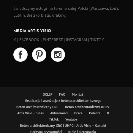
Świadczymy usługi na terenie całej Polski (
Warszawa
,
Łódź
,
Lublin, Bielsko Biała, Kraków).
MEDIA ARTIS VISIO
X
|
FACEBOOK
|
PINTEREST
|
INSTAGRAM
|
TIKTOK
SKLEP
FAQ
Montaż
Realizacje i aranżacje z betonu architektonicznego
Beton architektoniczny GRC
Beton architektoniczny UHPC
Artis Visio – o nas
Aktualności
Praca
Pobierz
X
TikTok
Youtube
Beton architektoniczny GRC i UHPC | Artis Visio – Kontakt
Polityka prywatności
Kleje i pielęgnacja