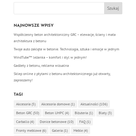
NAJNOWSZE WPISY
Współczesny beton architektoniczny GRC – elewacje, ściany i mała
architektura z betonu
Twoje auto zaklęte w betonie. Technologia, sztuka i emocje w jednym
WindTube™ leżanka – komfort i styl w jednym!
Gadżety z betonu, reklama wizualna
Sklep online z płytami z betonu architektonicznego już otwarty,
zapraszamy!
TAGI
Akcesoria
(5)
Akcesoria domowe
(1)
Aktualności
(106)
Beton GRC
(50)
Beton UHPC
(4)
Biżuteria
(1)
Blaty
(3)
Carballo
(4)
Donice betonowe
(10)
FAQ
(1)
Fronty meblowe
(6)
Galeria
(1)
Meble
(4)