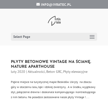
INFO@IVRATEC.PL
Select Page
PŁYTY BETONOWE VINTAGE NA ŚCIANĘ.
NATURE APARTHOUSE
luty 2020
|
Aktualności
,
Beton GRC
,
Płyty elewacyjne
Piękne miejsce na turystycznej mapie Beskidów. Ukryty na zboczu
góry w otoczeniu lasu, łąki i dzikiej zwierzyny.. A w środku, wyjątkowy
styl, połączenie drewna i doskonale komponującego i kontrastującego
z nim betonu. Na posadzce zastosowane nasze płyty Vintage !....