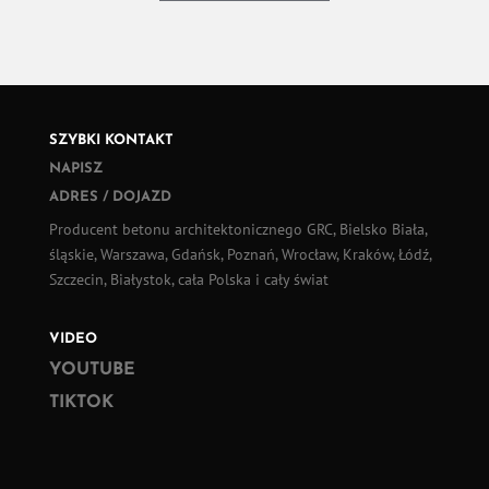
SZYBKI KONTAKT
NAPISZ
ADRES / DOJAZD
Producent betonu architektonicznego GRC, Bielsko Biała,
śląskie, Warszawa, Gdańsk, Poznań, Wrocław, Kraków, Łódź,
Szczecin, Białystok, cała Polska i cały świat
VIDEO
YOUTUBE
TIKTOK