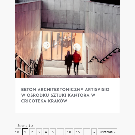
BETON ARCHITEKTONICZNY ARTISVISIO
W OŚRODKU SZTUKI KANTORA W
CRICOTEKA KRAKÓW
Strona 1 z
18
1
2
3
4
5
...
10
15
...
»
Ostatnia »