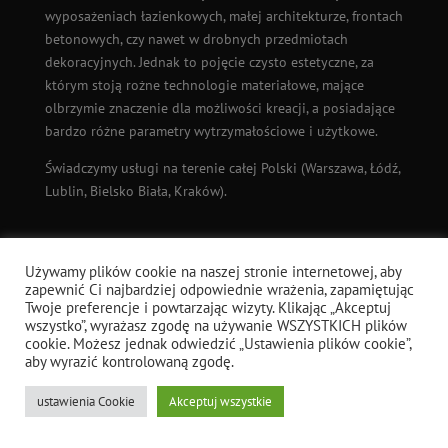
wyposażeniach łazienkowych, małej architekturze, frontach
betonowych, czy nawet w drobnych przedmiotach
dekoracyjnych. Jednak to pojęcie czysto estetyczne, za
którym stoją rożne technologie materiałowe, mające
olbrzymie znaczenie dla możliwości kreacji, a posiadające
bardzo różne parametry wytrzymałościowe i użytkowe.
Świadczymy usługi na terenie całej Polski (
Warszawa
,
Łódź
,
Lublin, Bielsko Biała, Kraków).
MEDIA ARTIS VISIO
Używamy plików cookie na naszej stronie internetowej, aby
X
|
FACEBOOK
|
PINTEREST
|
INSTAGRAM
|
TIKTOK
zapewnić Ci najbardziej odpowiednie wrażenia, zapamiętując
Twoje preferencje i powtarzając wizyty. Klikając „Akceptuj
wszystko”, wyrażasz zgodę na używanie WSZYSTKICH plików
cookie. Możesz jednak odwiedzić „Ustawienia plików cookie”,
aby wyrazić kontrolowaną zgodę.
ustawienia Cookie
Akceptuj wszystkie