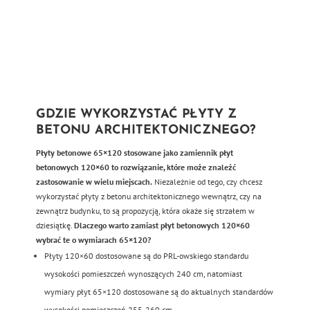
GDZIE WYKORZYSTAĆ PŁYTY Z
BETONU ARCHITEKTONICZNEGO?
Płyty betonowe 65×120 stosowane jako zamiennik płyt
betonowych 120×60 to rozwiązanie, które może znaleźć
zastosowanie w wielu miejscach.
Niezależnie od tego, czy chcesz
wykorzystać płyty z betonu architektonicznego wewnątrz, czy na
zewnątrz budynku, to są propozycją, która okaże się strzałem w
dziesiątkę.
Dlaczego warto zamiast płyt betonowych 120×60
wybrać te o wymiarach 65×120?
Płyty 120×60 dostosowane są do PRL-owskiego standardu
wysokości pomieszczeń wynoszących 240 cm, natomiast
wymiary płyt 65×120 dostosowane są do aktualnych standardów
wysokości pomieszczeń 255-260 cm.