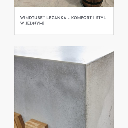
WINDTUBE™ LEŻANKA – KOMFORT I STYL
W JEDNYM!