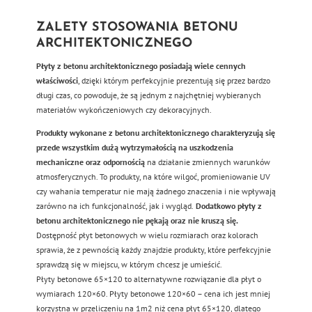
ZALETY STOSOWANIA BETONU
ARCHITEKTONICZNEGO
Płyty z betonu architektonicznego posiadają wiele cennych
właściwości
, dzięki którym perfekcyjnie prezentują się przez bardzo
długi czas, co powoduje, że są jednym z najchętniej wybieranych
materiałów wykończeniowych czy dekoracyjnych.
Produkty wykonane z betonu architektonicznego charakteryzują się
przede wszystkim dużą wytrzymałością na uszkodzenia
mechaniczne oraz odpornością
na działanie zmiennych warunków
atmosferycznych. To produkty, na które wilgoć, promieniowanie UV
czy wahania temperatur nie mają żadnego znaczenia i nie wpływają
zarówno na ich funkcjonalność, jak i wygląd.
Dodatkowo płyty z
betonu architektonicznego nie pękają oraz nie kruszą się.
Dostępność płyt betonowych w wielu rozmiarach oraz kolorach
sprawia, że z pewnością każdy znajdzie produkty, które perfekcyjnie
sprawdzą się w miejscu, w którym chcesz je umieścić.
Płyty betonowe 65×120 to alternatywne rozwiązanie dla płyt o
wymiarach 120×60. Płyty betonowe 120×60 – cena ich jest mniej
korzystna w przeliczeniu na 1m2 niż cena płyt 65×120, dlatego