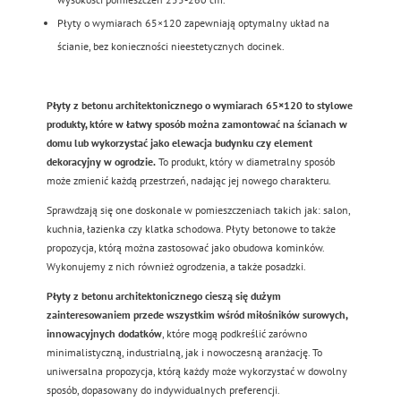
Płyty o wymiarach 65×120 zapewniają optymalny układ na
ścianie, bez konieczności nieestetycznych docinek.
Płyty z betonu architektonicznego o wymiarach 65×120 to stylowe
produkty, które w łatwy sposób można zamontować na ścianach w
domu lub wykorzystać jako elewacja budynku czy element
dekoracyjny w ogrodzie.
To produkt, który w diametralny sposób
może zmienić każdą przestrzeń, nadając jej nowego charakteru.
Sprawdzają się one doskonale w pomieszczeniach takich jak: salon,
kuchnia, łazienka czy klatka schodowa. Płyty betonowe to także
propozycja, którą można zastosować jako obudowa kominków.
Wykonujemy z nich również ogrodzenia, a także posadzki.
Płyty z betonu architektonicznego cieszą się dużym
zainteresowaniem przede wszystkim wśród miłośników surowych,
innowacyjnych dodatków
, które mogą podkreślić zarówno
minimalistyczną, industrialną, jak i nowoczesną aranżację. To
uniwersalna propozycja, którą każdy może wykorzystać w dowolny
sposób, dopasowany do indywidualnych preferencji.