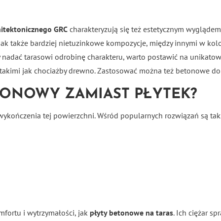
hitektonicznego GRC
charakteryzują się też estetycznym wyglądem. 
ak także bardziej nietuzinkowe kompozycje, między innymi w kolor
Aby nadać tarasowi odrobinę charakteru, warto postawić na unika
 takimi jak chociażby drewno. Zastosować można też betonowe don
TONOWY ZAMIAST PŁYTEK?
wykończenia tej powierzchni. Wśród popularnych rozwiązań są tak
fortu i wytrzymałości, jak
płyty betonowe na taras
. Ich ciężar s