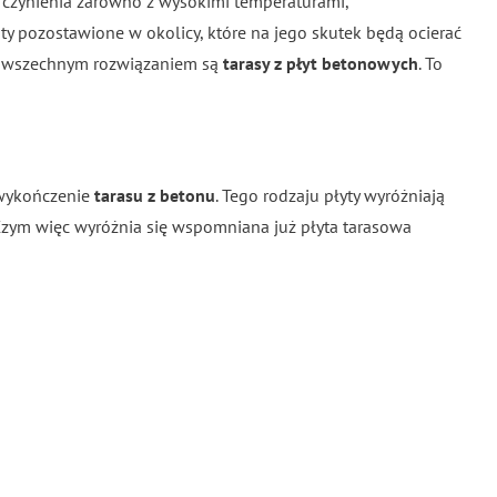
o czynienia zarówno z wysokimi temperaturami,
ty pozostawione w okolicy, które na jego skutek będą ocierać
k powszechnym rozwiązaniem są
tarasy z płyt betonowych
. To
 wykończenie
tarasu z betonu
. Tego rodzaju płyty wyróżniają
 Czym więc wyróżnia się wspomniana już płyta tarasowa