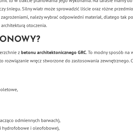
dnić to w trakcie planowania jego wykonania. Na tarasie mamy d
y śniegu. Silny wiatr może sprowadzić liście oraz różne przedmio
aju zagrożeniami, należy wybrać odpowiedni materiał, dlatego ta
architekturą otoczenia.
ETONOWY?
erzchnie z
betonu architektonicznego GRC
. To modny sposób na
t to rozwiązanie wręcz stworzone do zastosowania zewnętrznego.
ioletowe,
znacząco odmiennych barwach),
ki hydrofobowe i oleofobowe),