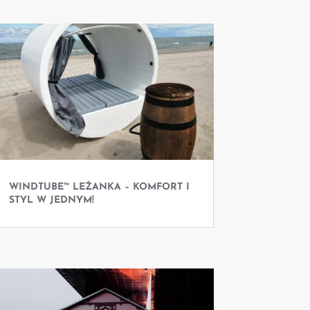
WINDTUBE™ LEŻANKA – KOMFORT I
STYL W JEDNYM!