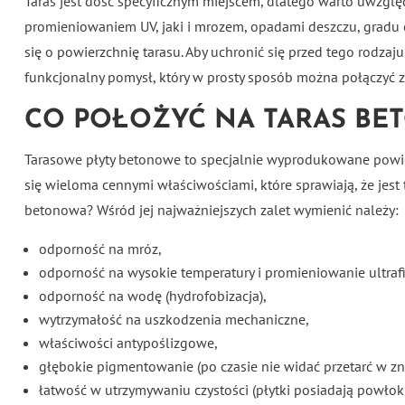
Taras jest dość specyficznym miejscem, dlatego warto uwzglę
promieniowaniem UV, jaki i mrozem, opadami deszczu, gradu cz
się o powierzchnię tarasu. Aby uchronić się przed tego rodz
funkcjonalny pomysł, który w prosty sposób można połączyć z 
CO POŁOŻYĆ NA TARAS B
Tarasowe płyty betonowe to specjalnie wyprodukowane powi
się wieloma cennymi właściwościami, które sprawiają, że jes
betonowa? Wśród jej najważniejszych zalet wymienić należy:
odporność na mróz,
odporność na wysokie temperatury i promieniowanie ultraf
odporność na wodę (hydrofobizacja),
wytrzymałość na uszkodzenia mechaniczne,
właściwości antypoślizgowe,
głębokie pigmentowanie (po czasie nie widać przetarć w 
łatwość w utrzymywaniu czystości (płytki posiadają powło