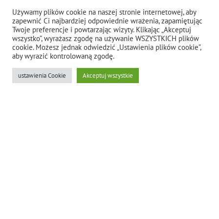
Używamy plików cookie na naszej stronie internetowej, aby
MEDIA ARTIS VISIO
zapewnić Ci najbardziej odpowiednie wrażenia, zapamiętując
Twoje preferencje i powtarzając wizyty. Klikając „Akceptuj
X
|
FACEBOOK
|
PINTEREST
|
INSTAGRAM
|
TIKTOK
wszystko”, wyrażasz zgodę na używanie WSZYSTKICH plików
cookie. Możesz jednak odwiedzić „Ustawienia plików cookie”,
aby wyrazić kontrolowaną zgodę.
ustawienia Cookie
Akceptuj wszystkie
SKLEP
FAQ
Montaż
Realizacje i aranżacje z betonu architektonicznego
Beton architektoniczny GRC
Beton architektoniczny UHPC
Artis Visio – o nas
Aktualności
Praca
Pobierz
X
TikTok
Youtube
Beton architektoniczny GRC i UHPC | Artis Visio – Kontakt
Polityka prywatności
Kleje i pielęgnacja
Opakowanie, dostawa, montaż