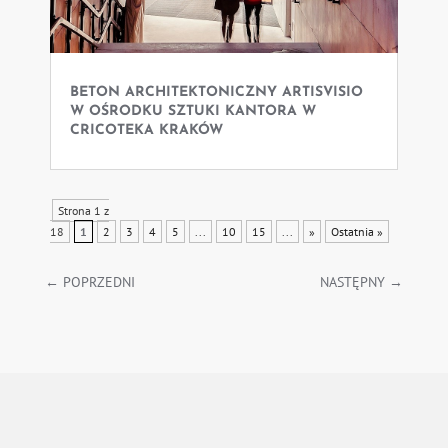
BETON ARCHITEKTONICZNY ARTISVISIO
W OŚRODKU SZTUKI KANTORA W
CRICOTEKA KRAKÓW
Strona 1 z
18
1
2
3
4
5
...
10
15
...
»
Ostatnia »
←
POPRZEDNI
NASTĘPNY
→