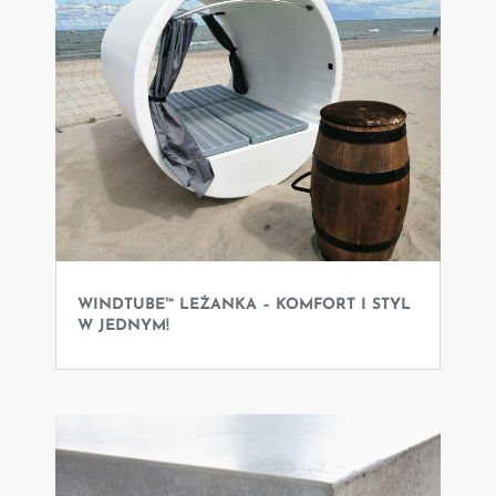
WINDTUBE™ LEŻANKA – KOMFORT I STYL
W JEDNYM!