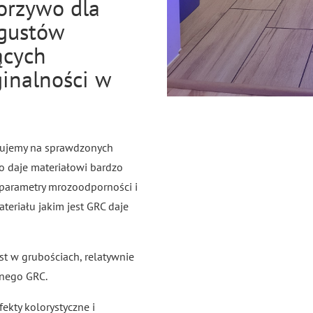
worzywo dla
gustów
ących
ginalności w
zujemy na sprawdzonych
o daje materiałowi bardzo
parametry mrozoodporności i
ateriału jakim jest GRC daje
t w grubościach, relatywnie
znego GRC.
ekty kolorystyczne i