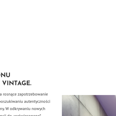
ONU
VINTAGE.
a rosnące zapotrzebowanie
 poszukiwaniu autentyczności
czny. W odkrywaniu nowych
encji do „wyświeconego”