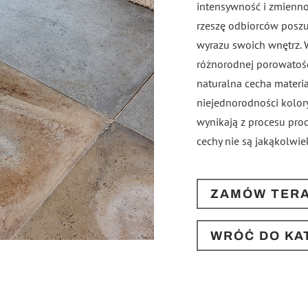
intensywność i zmienno
rzeszę odbiorców posz
wyrazu swoich wnętrz. 
różnorodnej porowatośc
naturalna cecha materi
niejednorodności kolor
wynikają z procesu prod
cechy nie są jakąkolwie
ZAMÓW TER
WRÓĆ DO KA