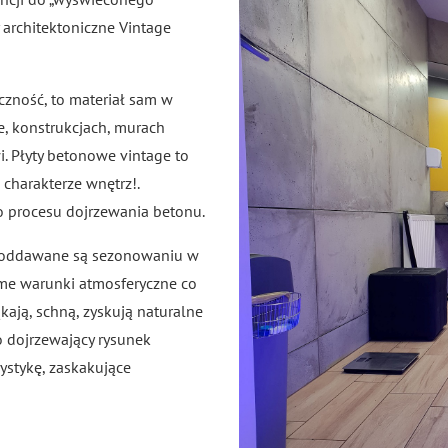
ty architektoniczne Vintage
czność, to materiał sam w
e, konstrukcjach, murach
 Płyty betonowe vintage to
charakterze wnętrz!.
o procesu dojrzewania betonu.
poddawane są sezonowaniu w
me warunki atmosferyczne co
kają, schną, zyskują naturalne
o dojrzewający rysunek
ystykę, zaskakujące