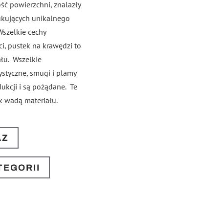
ść powierzchni, znalazły
ukujących unikalnego
Wszelkie cechy
i, pustek na krawędzi to
ału. Wszelkie
ystyczne, smugi i plamy
ukcji i są pożądane. Te
k wadą materiału.
AZ
TEGORII