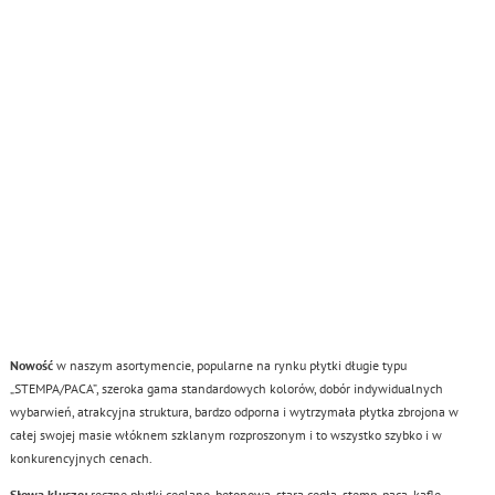
Nowość
w naszym asortymencie, popularne na rynku płytki długie typu
„STEMPA/PACA”, szeroka gama standardowych kolorów, dobór indywidualnych
wybarwień, atrakcyjna struktura, bardzo odporna i wytrzymała płytka zbrojona w
całej swojej masie włóknem szklanym rozproszonym i to wszystko szybko i w
konkurencyjnych cenach.
Słowa klucze:
ręczne płytki ceglane, betonowa, stara cegła, stemp, paca, kafle