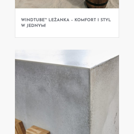
WINDTUBE™ LEŻANKA – KOMFORT I STYL
W JEDNYM!