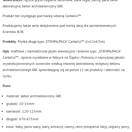
dekoracyjne, beton architektoniczny GRC
Produkt ten występuje pod marką własną Carballo™.
Produkujemy także serie dedykowane pod marką obcą dla zainteresowanych
Klientów B2B.
Produkty
: Płytka długa typu „STEMPA/PACA” Carballo™ (1x12x67cm)
Opis
: kraftowe / rzemieślnicze płytki elewacyjne i ścienne typu
„STEMPA/PACA”
Carballo™ , ręcznie wyrabiane w fabryce na Śląsku i Pomorzu z najwyższej jakości
wyselekcjonowanych surowców według własnej zastrzeżonej receptury betonu
architektonicznego GRC sprawdzającej się od ponad 12 lat produkcji i obecności na
rynku.
Dane
:
materiał: beton architektoniczny GRC
grubość: 10-15mm
szerokość: 120-125mm
długość: 670-675mm
kolor: biały, jasno szary, szary, antracyt, czarny, retro (wtrącenia rdzy), ceglany jasny,