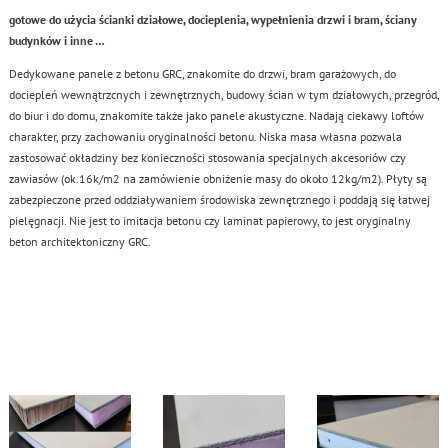
gotowe do użycia ścianki działowe, docieplenia, wypełnienia drzwi i bram, ściany
budynków i inne …
Dedykowane panele z betonu GRC, znakomite do drzwi, bram garażowych, do
dociepleń wewnątrzcnych i zewnętrznych, budowy ścian w tym działowych, przegród,
do biur i do domu, znakomite także jako panele akustyczne. Nadają ciekawy loftów
charakter, przy zachowaniu oryginalności betonu. Niska masa własna pozwala
zastosować okładziny bez konieczności stosowania specjalnych akcesoriów czy
zawiasów (ok.16k/m2 na zamówienie obniżenie masy do około 12kg/m2). Płyty są
zabezpieczone przed oddziaływaniem środowiska zewnętrznego i poddają się łatwej
pielęgnacji. Nie jest to imitacja betonu czy laminat papierowy, to jest oryginalny
beton architektoniczny GRC.