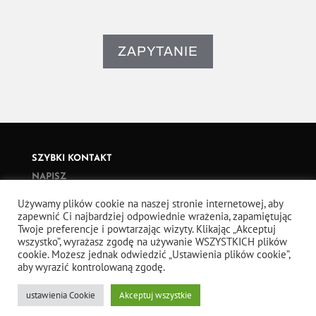
ZAPYTANIE
SZYBKI KONTAKT
NAPISZ
ADRES / DOJAZD
Używamy plików cookie na naszej stronie internetowej, aby
Producent betonu architektonicznego GRC, Bielsko Biała,
zapewnić Ci najbardziej odpowiednie wrażenia, zapamiętując
Twoje preferencje i powtarzając wizyty. Klikając „Akceptuj
śląskie, Warszawa, Gdańsk, Poznań, Wrocław, Kraków, Łódź,
wszystko”, wyrażasz zgodę na używanie WSZYSTKICH plików
Szczecin, Białystok, cała Polska i cały świat
cookie. Możesz jednak odwiedzić „Ustawienia plików cookie”,
aby wyrazić kontrolowaną zgodę.
VIDEO
ustawienia Cookie
Akceptuj wszystkie
YOUTUBE