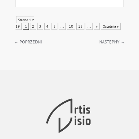
Strona 1 z
19
1
2
3
4
5
...
10
15
...
»
Ostatnia »
←
POPRZEDNI
NASTĘPNY
→