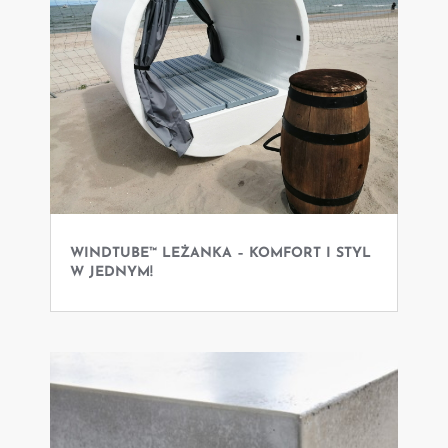
WINDTUBE™ LEŻANKA – KOMFORT I STYL
W JEDNYM!