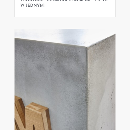
WINDTUBE™ LEŻANKA – KOMFORT I STYL
W JEDNYM!