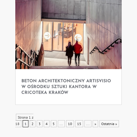
BETON ARCHITEKTONICZNY ARTISVISIO
W OŚRODKU SZTUKI KANTORA W
CRICOTEKA KRAKÓW
Strona 1 z
18
1
2
3
4
5
...
10
15
...
»
Ostatnia »