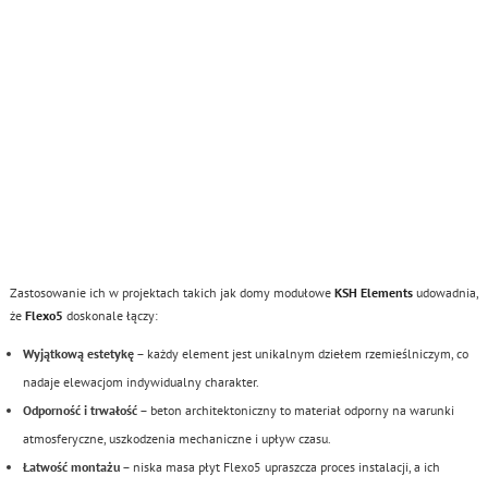
Zastosowanie ich w projektach takich jak domy modułowe
KSH Elements
udowadnia,
że
Flexo5
doskonale łączy:
Wyjątkową estetykę
– każdy element jest unikalnym dziełem rzemieślniczym, co
nadaje elewacjom indywidualny charakter.
Odporność i trwałość
– beton architektoniczny to materiał odporny na warunki
atmosferyczne, uszkodzenia mechaniczne i upływ czasu.
Łatwość montażu
– niska masa płyt Flexo5 upraszcza proces instalacji, a ich