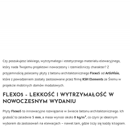
Czy poszukujesz lekkiego, wytrzymałego i estetycznego materiału elewacyjnego,
który nada Twojemu projektowi nowoczesny i rzemieślniczy charakter? Z
przyjemnością polecamy płyty z betonu architektonicznego
Flexo5
od
ArtisVisio
,
które z powodzeniem zostały zastosowane przez firmę
KSH Elements
ze Śremu w
projekcie mobilnych domów modułowych.
FLEXO5 – LEKKOŚĆ I WYTRZYMAŁOŚĆ W
NOWOCZESNYM WYDANIU
Płyty
Flexo5
to innowacyjne rozwiązanie w świecie betonu architektonicznego. Ich
grubość to zaledwie
5 mm
, a masa wynosi około
8 kg/m²
, co czyni je idealnym
wyborem do zastosowań na elewacjach – nawet tam, gdzie liczy się każdy kilogram.