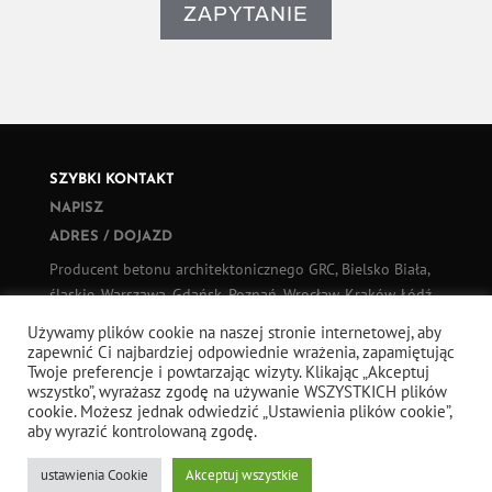
ZAPYTANIE
SZYBKI KONTAKT
NAPISZ
ADRES / DOJAZD
Producent betonu architektonicznego GRC, Bielsko Biała,
śląskie, Warszawa, Gdańsk, Poznań, Wrocław, Kraków, Łódź,
Szczecin, Białystok, cała Polska i cały świat
Używamy plików cookie na naszej stronie internetowej, aby
zapewnić Ci najbardziej odpowiednie wrażenia, zapamiętując
Twoje preferencje i powtarzając wizyty. Klikając „Akceptuj
VIDEO
wszystko”, wyrażasz zgodę na używanie WSZYSTKICH plików
cookie. Możesz jednak odwiedzić „Ustawienia plików cookie”,
YOUTUBE
aby wyrazić kontrolowaną zgodę.
TIKTOK
ustawienia Cookie
Akceptuj wszystkie