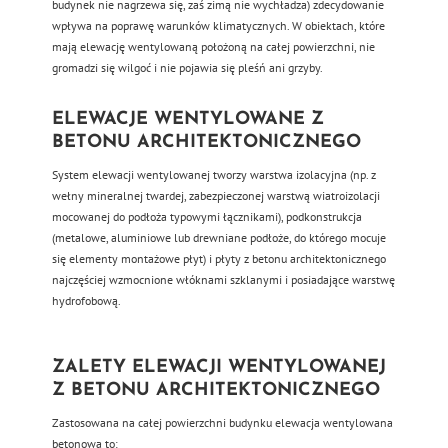
budynek nie nagrzewa się, zaś zimą nie wychładza) zdecydowanie
wpływa na poprawę warunków klimatycznych. W obiektach, które
mają elewację wentylowaną położoną na całej powierzchni, nie
gromadzi się wilgoć i nie pojawia się pleśń ani grzyby.
ELEWACJE WENTYLOWANE Z
BETONU ARCHITEKTONICZNEGO
System elewacji wentylowanej tworzy warstwa izolacyjna (np. z
wełny mineralnej twardej, zabezpieczonej warstwą wiatroizolacji
mocowanej do podłoża typowymi łącznikami), podkonstrukcja
(metalowe, aluminiowe lub drewniane podłoże, do którego mocuje
się elementy montażowe płyt) i płyty z betonu architektonicznego
najczęściej wzmocnione włóknami szklanymi i posiadające warstwę
hydrofobową.
ZALETY ELEWACJI WENTYLOWANEJ
Z BETONU ARCHITEKTONICZNEGO
Zastosowana na całej powierzchni budynku elewacja wentylowana
betonowa to: