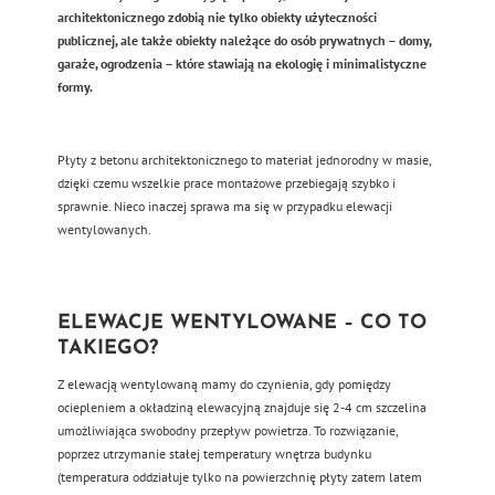
architektonicznego zdobią nie tylko obiekty użyteczności
publicznej, ale także obiekty należące do osób prywatnych – domy,
garaże, ogrodzenia – które stawiają na ekologię i minimalistyczne
formy.
Płyty z betonu architektonicznego to materiał jednorodny w masie,
dzięki czemu wszelkie prace montażowe przebiegają szybko i
sprawnie. Nieco inaczej sprawa ma się w przypadku elewacji
wentylowanych.
ELEWACJE WENTYLOWANE – CO TO
TAKIEGO?
Z elewacją wentylowaną mamy do czynienia, gdy pomiędzy
ociepleniem a okładziną elewacyjną znajduje się 2-4 cm szczelina
umożliwiająca swobodny przepływ powietrza. To rozwiązanie,
poprzez utrzymanie stałej temperatury wnętrza budynku
(temperatura oddziałuje tylko na powierzchnię płyty zatem latem