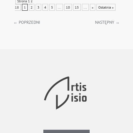
Strona 1 z
18
1
2
3
4
5
...
10
15
...
»
Ostatnia »
←
POPRZEDNI
NASTĘPNY
→