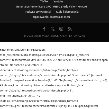
TikTok
Youtube
Beton architektoniczny GRC i UHPC | Artis Visio – Kontakt
Polityka prywatności
Kleje i pielęgnacja
Opakowanie, dostawa, montaż
© 2026
ARTIS VISIO - BETON ARCHITEKTONICZNY
Fatal error
: Uncaught ErrorException:
md5_file(/home/klient.dhosting.pl/biuroarvi/artisvisio.pl/public_html/wp-
content/litespeed/css/8e5f913a71b04ee9514b858ef9b5279d.css.tmp): Failed to open
stream: No such file or directory in
/home/klient.dhosting.pl/biuroarvi/artisvisio.pl/public_html/wp-
content/plugins/litespeed-cache/src/optimizer.cls.php:148 Stack trace: #0 [internal
function]: litespeed_exception_handler(2, 'md5_file(/home/...', '/home/klient.dh...', 148)
#1 /home/klient.dhosting.pl/biuroarvi/artisvisio.pl/public_html/wp-
content/plugins/litespeed-cache/src/optimizer.cls.php(148):
md5_file('/home/klient.dh...') #2
/home/klient.dhosting.pl/biuroarvi/artisvisio.pl/public_html/wp-
content/plugins/litespeed-cache/src/optimize.cls.php(845): LiteSpeed\Optimizer-