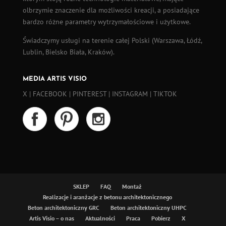
olbrzymie znaczenie dla możliwości kreacji, a posiadające
bardzo różne parametry wytrzymałościowe i użytkowe.
Świadczymy usługi na terenie całej Polski (
Warszawa
,
Łódź
,
Lublin, Bielsko Biała, Kraków).
MEDIA ARTIS VISIO
X
|
FACEBOOK
|
PINTEREST
|
INSTAGRAM
|
TIKTOK
SKLEP
FAQ
Montaż
Realizacje i aranżacje z betonu architektonicznego
Beton architektoniczny GRC
Beton architektoniczny UHPC
Artis Visio – o nas
Aktualności
Praca
Pobierz
X