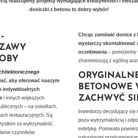
ęcią realizujemy projekty wymagające kreatywności i nies
doniczki z betonu to dobry wybór!
–
Chcąc zamówić donice z 
wystarczy skontaktować s
SZAWY
oczekiwania
– pomożemy C
ROBY
zharmonizują z ogólną aran
chitektonicznego
ORYGINALN
ywać, aby oferować naszym
BETONOWE 
o indywidualnych
ZACHWYĆ SI
e
i innych większych
blicznych – na osiedlach,
Inwestorzy decydujący się
ach restauracyjnych. Są
poza wytrzymałością i odpo
ystkim za wytrzymałość.
estetykę. Porowata powierzc
ałanie czynników
naturalnymi przebarwieniam