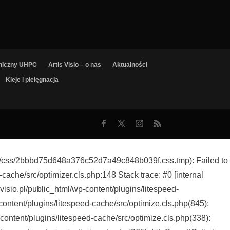
oniczny UHPC
Artis Visio – o nas
Aktualności
Kleje i pielęgnacja
speed/css/2bbbd75d648a376c52d7a49c848b039f.css.tmp): Failed to
-cache/src/optimizer.cls.php:148 Stack trace: #0 [internal
isvisio.pl/public_html/wp-content/plugins/litespeed-
p-content/plugins/litespeed-cache/src/optimize.cls.php(845):
wp-content/plugins/litespeed-cache/src/optimize.cls.php(338):