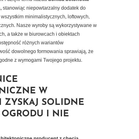
,
stanowiąc niepowtarzalny dodatek do
 wszystkim minimalistycznych, loftowych,
tycznych. Nasze wyroby są wykorzystywane w
h, a także w biurowcach i obiektach
Dostępność różnych wariantów
iwość dowolnego formowania sprawiają, że
zgodne z wymogami Twojego projektu.
ICE
NICZNE W
I ZYSKAJ SOLIDNE
OGRODU I NIE
chitektoniczne producent
z chęcią