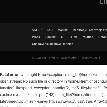
L
SKLEP
FAQ
Montaż
Realizacje i aranżacje z
Praca
Pobierz
X
TikTok
Youtube
Beton 
Opakowanie, dostawa, montaż
© 2026
ARTIS VISIO - BETON ARCHITEKTONICZNY
Fatal error
: Uncaught ErrorException: md5_file(/home/klient.dh
open stream: No such file or directory in /home/klient.dhosting.p
function]: litespeed_exception_handler(2, 'md5_file(/home/...', '/
cache/src/optimizer.cls.php(148): md5_file('/home/klient.dh...') 
LiteSpeed\Optimizer->serve('https://av.ivra...', 'css', true, Arra