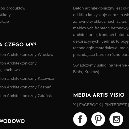
log produktów
Beton architektoniczny
jest okr
yfikaty
od kilku lat zyskuje coraz to 
rukcje
zarówno w okładzinach ścian,
meblowych frontach betonowyc
architekturze, frontach beton
dekoracyjnych. Jednak to pojęc
A CZEGO MY?
technologie materiałowe, mając
posiadające bardzo różne par
ton Architektoniczny Wrocław
ton Architektoniczny
Świadczymy usługi na terenie c
ęstochowa
Biała, Kraków).
ton architektoniczny Katowice
ton Architektoniczny Poznań
MEDIA ARTIS VISIO
ton Architektoniczny Gdańsk
X
|
FACEBOOK
|
PINTEREST
WODOWO