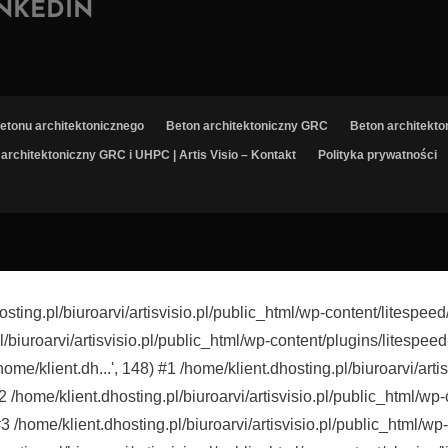
INKEDIN
 betonu architektonicznego
Beton architektoniczny GRC
Beton architekt
architektoniczny GRC i UHPC | Artis Visio – Kontakt
Polityka prywatności
osting.pl/biuroarvi/artisvisio.pl/public_html/wp-content/lite
l/biuroarvi/artisvisio.pl/public_html/wp-content/plugins/litespeed
home/klient.dh...', 148) #1 /home/klient.dhosting.pl/biuroarvi/art
#2 /home/klient.dhosting.pl/biuroarvi/artisvisio.pl/public_html/w
y) #3 /home/klient.dhosting.pl/biuroarvi/artisvisio.pl/public_html/