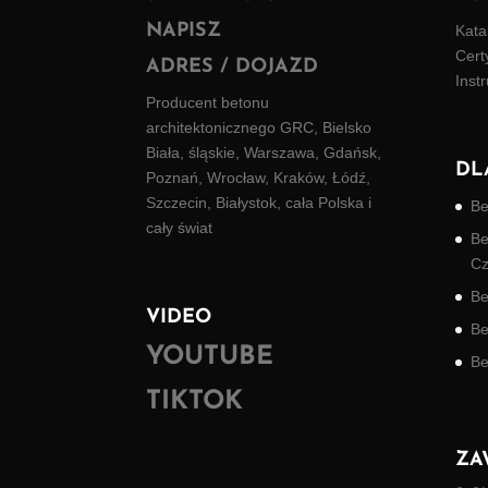
NAPISZ
Kata
Cert
ADRES / DOJAZD
Inst
Producent betonu
architektonicznego GRC, Bielsko
Biała, śląskie, Warszawa, Gdańsk,
DL
Poznań, Wrocław, Kraków, Łódź,
Szczecin, Białystok, cała Polska i
Be
cały świat
Be
Cz
Be
VIDEO
Be
YOUTUBE
Be
TIKTOK
ZA