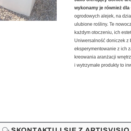
wykonamy je również dla 
ogrodowych alejek, na dzi
ulubione rośliny. Te nowoc
każdym otoczeniu, ich este
Uniwersalność doniczek z
eksperymentowanie z ich z
kreowania aranżacji wnętrz
i wytrzymałe produkty to inw
SKONTAKTUJ SIĘ Z ARTISVISIO