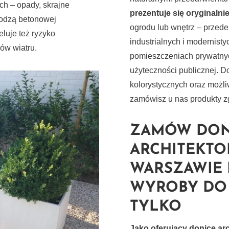
ch – opady, skrajne
prezentuje się oryginalnie
kodzą betonowej
ogrodu lub wnętrz – przede
luje też ryzyko
industrialnych i modernis
ów wiatru.
pomieszczeniach prywatnyc
użyteczności publicznej. 
kolorystycznych oraz możl
zamówisz u nas produkty 
ZAMÓW DON
ARCHITEKTO
WARSZAWIE 
WYROBY DO 
TYLKO
Jako oferujący donice ar