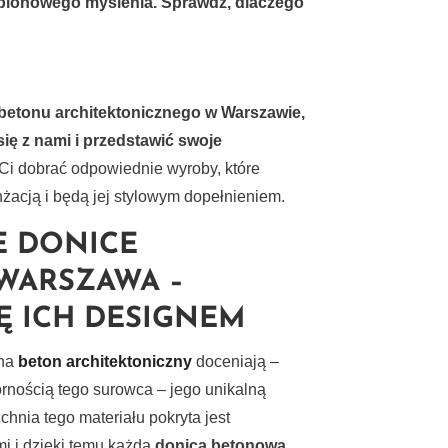
zablonowego myślenia. Sprawdź, dlaczego
betonu architektonicznego w Warszawie
,
ię z nami i przedstawić swoje
i dobrać odpowiednie wyroby, które
żacją i będą jej stylowym dopełnieniem.
E DONICE
WARSZAWA –
Ę ICH DESIGNEM
 na
beton architektoniczny
doceniają –
rnością tego surowca – jego unikalną
hnia tego materiału pokryta jest
i i dzięki temu każda
donica betonowa