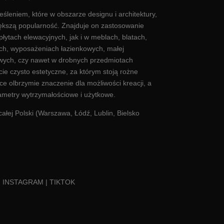
eśleniem, które w obszarze designu i architektury,
większą popularność. Znajduje on zastosowanie
płytach elewacyjnych
, jak i w meblach, blatach,
h, wyposażeniach łazienkowych, małej
owych, czy nawet w drobnych przedmiotach
ie czysto estetyczne, za którym stoją rożne
e olbrzymie znaczenie dla możliwości kreacji, a
ametry wytrzymałościowe i użytkowe.
ałej Polski (
Warszawa
,
Łódź
, Lublin, Bielsko
|
INSTAGRAM
|
TIKTOK