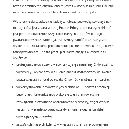
betonie architektonicznym? Zatem jesteś w dobrym miejscu! Obejrzyj
nasze realizacje w Łodzi, z których naprawdę jesteśmy dumni.
Wieloletnie doświadczenie i zdobyta wiedza pozwoliły stworzyć nam
markę, która jest znana w całej Polsce. Priorytetem naszych działań
jest pełne zadowolenie wszystkich naszych klientów, dlatego
gwarantujemy niezawodną jakość, wytrzymałość oraz estetyczne
wykonanie. Do każdego projektu podchodzimy indywidualnie, z dużym
zaangażowaniem – nasza praca, jest naszą pasją! Co jeszcze nas
wyróżnia:
profesjonalne doradztwo – skontaktuj się z nami, my Ci doradzimy,
wycenimy i wykonamy dla Ciebie projekt dostosowany do Twoich
potrzeb. Jesteśmy tutaj po to, aby Ci pomóc – możesz nam zaufać,
wykorzystywanie nowoczesnych technologii – podczas produkcji
betonu architektonicznego wykorzystujemy innowacyjne
rozwiązania oraz własne opatentowane receptury, dzięki którym
jesteśmy w stanie sprostać oczekiwaniom nawet najbardziej
wymagających klientów,
satysfakcja naszych klientów – jesteśmy znanym producentem