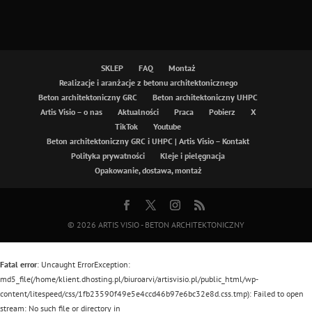
SKLEP
FAQ
Montaż
Realizacje i aranżacje z betonu architektonicznego
Beton architektoniczny GRC
Beton architektoniczny UHPC
Artis Visio – o nas
Aktualności
Praca
Pobierz
X
TikTok
Youtube
Beton architektoniczny GRC i UHPC | Artis Visio – Kontakt
Polityka prywatności
Kleje i pielęgnacja
Opakowanie, dostawa, montaż
© 2026
ARTIS VISIO - BETON ARCHITEKTONICZNY
Fatal error
: Uncaught ErrorException:
md5_file(/home/klient.dhosting.pl/biuroarvi/artisvisio.pl/public_html/wp-
content/litespeed/css/1fb23590f49e5e4ccd46b97e6bc32e8d.css.tmp): Failed to open
stream: No such file or directory in